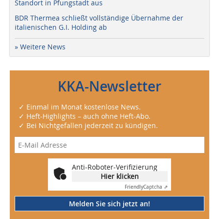
Standort in Pfungstadt aus
BDR Thermea schließt vollständige Übernahme der
italienischen G.I. Holding ab
» Weitere News
KKA-Newsletter
✓ Einmal im Monat kostenlose News.
✓ Heft-Highlights – auch ohne Heft-Abo.
✓ Bei Nichtgefallen jederzeit zu kündigen.
Anti-Roboter-Verifizierung
Hier klicken
Friendly
Captcha ⇗
Melden Sie sich jetzt an!