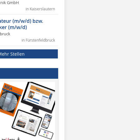
chnik GmbH
in Kaiserslautern
lateur (m/w/d) bzw.
ker (m/w/d)
dbruck
in Fürstenfeldbruck
Mehr Stellen