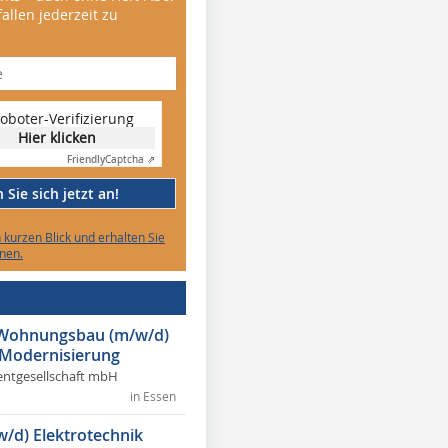
allen jederzeit zu
oboter-Verifizierung
Hier klicken
Friendly
Captcha ⇗
Sie sich jetzt an!
n kurzen Blick und erhalten Sie
nen.
r Wohnungsbau (m/w/d)
 Modernisierung
ntgesellschaft mbH
in Essen
w/d) Elektrotechnik