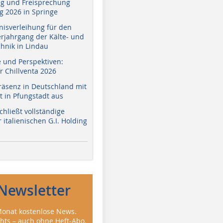
g und Freisprechung
 2026 in Springe
nisverleihung für den
erjahrgang der Kälte- und
hnik in Lindau
e und Perspektiven:
r Chillventa 2026
räsenz in Deutschland mit
 in Pfungstadt aus
hließt vollständige
italienischen G.I. Holding
Newsletter
onat kostenlose News.
ghts – auch ohne Heft-Abo.