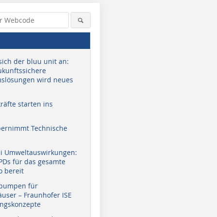
sich der bluu unit an:
zukunftssichere
slösungen wird neues
äfte starten ins
bernimmt Technische
ei Umweltauswirkungen:
EPDs für das gesamte
o bereit
pumpen für
user – Fraunhofer ISE
ungskonzepte