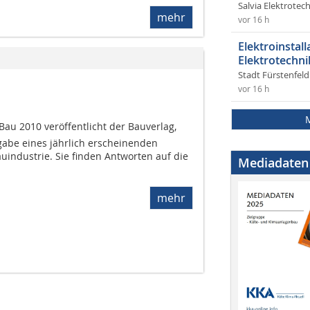
Salvia Elektrote
mehr
vor 16 h
Elektroinstal
Elektrotechni
Stadt Fürstenfel
vor 16 h
Bau 2010 veröffentlicht der Bauverlag,
gabe eines jährlich erscheinenden
indus­trie. Sie finden Antworten auf die
Mediadaten
mehr