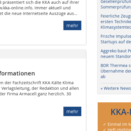
Gesellenprüfun
 präsentiert sich die KKA auch auf ihrer
Sommerprüfung
.kka-online.info. Immer aktuell und
t die neue Internetseite Auszüge aus...
Feierliche Zeug
ersten Technik
mehr
Klimasystemtec
Frische Impuls
Startups auf de
Aggreko baut P
neuem Standort
BDR Thermea sc
Übernahme der 
nformationen
ab
n der Fachzeitschrift KKA Kälte Klima
» Weitere News
r Verlagsleitung, der Redaktion und allen
er Firma Armacell ganz herzlich. 30
KKA-
mehr
✓ Einmal im M
✓ Heft-Highli