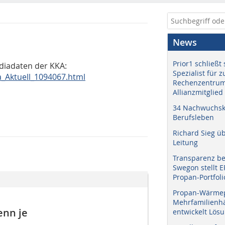
News
Prior1 schließt 
ediadaten der KKA:
Spezialist für 
a_Aktuell_1094067.html
Rechenzentrum
Allianzmitglied
34 Nachwuchskr
Berufsleben
Richard Sieg ü
Leitung
Transparenz b
Swegon stellt 
Propan-Portfoli
Propan-Wärme
Mehrfamilienhä
enn je
entwickelt Lös