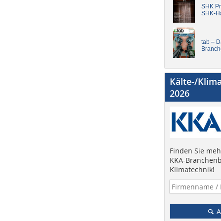
SHK Pro
SHK-H
tab – 
Branch
Kälte-/Klim
2026
Finden Sie mehr
KKA-Branchenb
Klimatechnik!
A