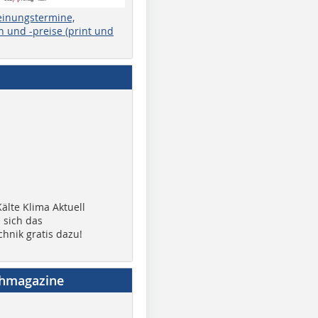
einungstermine,
 und -preise (print und
älte Klima Aktuell
 sich das
chnik gratis dazu!
chmagazine