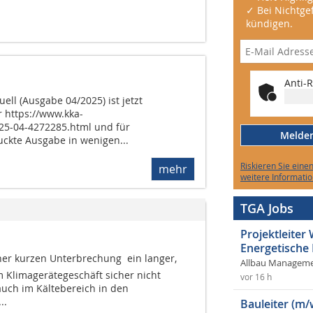
✓ Bei Nichtgef
kündigen.
Anti-R
ell (Ausgabe 04/2025) ist jetzt
r https://www.kka-
25-04-4272285.html und für
Melden 
ckte Ausgabe in wenigen...
Riskieren Sie eine
mehr
weitere Informatio
TGA Jobs
Projektleite
Energetische
ner kurzen Unterbrechung  ein langer,
Allbau Manageme
Klima­gerätegeschäft sicher nicht
vor 16 h
auch im Kältebereich in den
..
Bauleiter (m/