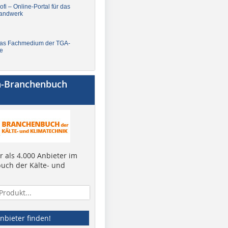
fi – Online-Portal für das
andwerk
Das Fachmedium der TGA-
e
a-Branchenbuch
 als 4.000 Anbieter im
uch der Kälte- und
nbieter finden!