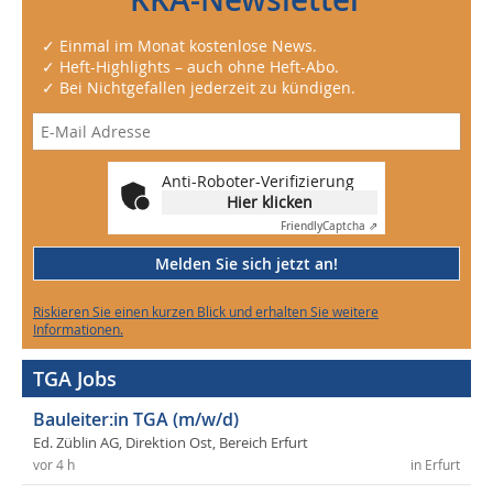
✓ Einmal im Monat kostenlose News.
✓ Heft-Highlights – auch ohne Heft-Abo.
✓ Bei Nichtgefallen jederzeit zu kündigen.
Anti-Roboter-Verifizierung
Hier klicken
Friendly
Captcha ⇗
Melden Sie sich jetzt an!
Riskieren Sie einen kurzen Blick und erhalten Sie weitere
Informationen.
TGA Jobs
Bauleiter:in TGA (m/w/d)
Ed. Züblin AG, Direktion Ost, Bereich Erfurt
vor 4 h
in Erfurt