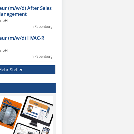
eur (m/w/d) After Sales
Management
GmbH
in Papenburg
ieur (m/w/d) HVAC-R
GmbH
in Papenburg
Mehr Stellen