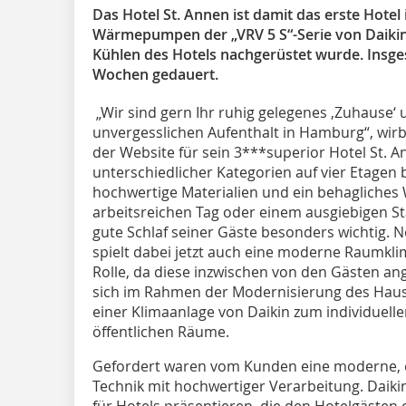
Das Hotel St. Annen ist damit das erste Hotel
Wärmepumpen der „VRV 5 S“-Serie von Daikin 
Kühlen des Hotels nachgerüstet wurde. Insge
Wochen gedauert.
„Wir sind gern Ihr ruhig gelegenes ‚Zuhause‘
unvergesslichen Aufenthalt in Hamburg“, wirb
der Website für sein 3***superior Hotel St.
unterschiedlicher Kategorien auf vier Etagen 
hochwertige Materialien und ein behagliche
arbeitsreichen Tag oder einem ausgiebigen S
gute Schlaf seiner Gäste besonders wichtig
spielt dabei jetzt auch eine moderne Raumkl
Rolle, da diese inzwischen von den Gästen an
sich im Rahmen der Modernisierung des Haus
einer Klimaanlage von Daikin zum individuel
öffentlichen Räume.
Gefordert waren vom Kunden eine moderne, en
Technik mit hochwertiger Verarbeitung. Daiki
für Hotels präsentieren, die den Hotelgäste