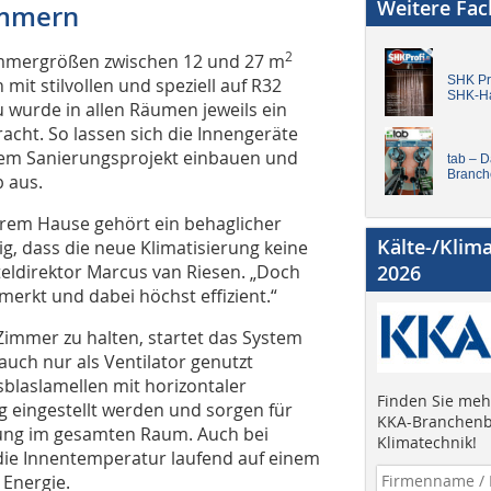
Weitere Fa
immern
2
immergrößen zwischen 12 und 27 m
SHK Pro
it stilvollen und speziell auf R32
SHK-H
wurde in allen Räumen jeweils ein
racht. So lassen sich die Innengeräte
sem Sanierungsprojekt einbauen und
tab – 
Branch
b aus.
erem Hause gehört ein behaglicher
Kälte-/Klim
g, dass die neue Klimatisierung keine
eldirektor Marcus van Riesen. „Doch
2026
erkt und dabei höchst effizient.“
Zimmer zu halten, startet das System
auch nur als Ventilator genutzt
sblaslamellen mit horizontaler
Finden Sie mehr
eingestellt werden und sorgen für
KKA-Branchenb
ung im gesamten Raum. Auch bei
Klimatechnik!
die Innentemperatur laufend auf einem
Energie.