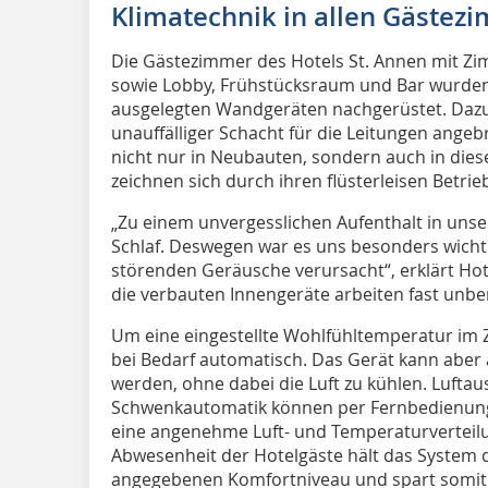
Klimatechnik in allen Gästez
Die Gästezimmer des Hotels St. Annen mit Z
sowie Lobby, Frühstücksraum und Bar wurden m
ausgelegten Wandgeräten nachgerüstet. Dazu 
unauffälliger Schacht für die Leitungen angeb
nicht nur in Neubauten, sondern auch in die
zeichnen sich durch ihren flüsterleisen Betrie
„Zu einem unvergesslichen Aufenthalt in uns
Schlaf. Deswegen war es uns besonders wichti
störenden Geräusche verursacht“, erklärt Hot
die verbauten Innengeräte arbeiten fast unbem
Um eine eingestellte Wohlfühltemperatur im 
bei Bedarf automatisch. Das Gerät kann aber 
werden, ohne dabei die Luft zu kühlen. Luftau
Schwenkautomatik können per Fernbedienung 
eine angenehme Luft- und Temperaturverteil
Abwesenheit der Hotelgäste hält das System 
angegebenen Komfortniveau und spart somit 