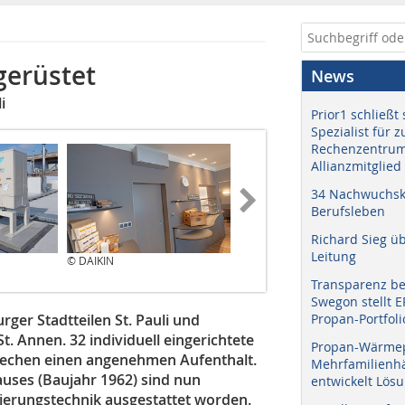
gerüstet
News
i
Prior1 schließt 
Spezialist für 
Rechenzentrum
Allianzmitglied
34 Nachwuchskr
Berufsleben
Richard Sieg ü
Leitung
© DAIKIN
© DAIKIN
Transparenz b
Swegon stellt 
ger Stadtteilen St. Pauli und
Propan-Portfoli
t. Annen. 32 individuell eingerichtete
Propan-Wärme
rechen einen angenehmen Aufenthalt.
Mehrfamilienhä
ses (Baujahr 1962) sind nun
entwickelt Lös
ierungstechnik ausgestattet worden.