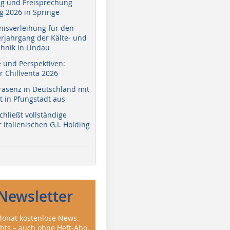
g und Freisprechung
 2026 in Springe
nisverleihung für den
erjahrgang der Kälte- und
hnik in Lindau
e und Perspektiven:
r Chillventa 2026
räsenz in Deutschland mit
 in Pfungstadt aus
hließt vollständige
italienischen G.I. Holding
Newsletter
onat kostenlose News.
ghts – auch ohne Heft-Abo.