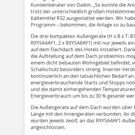
Kundenberater von Daikin. „So konnte die Anl
trotz der unterschiedlich großen Hotelzimmer 
Kältemittel R32 ausgestattet werden. Wir hab
Programm – bekommen, die Anlage so zu bau
Die drei kompakten Außengeräte (H x B x T: 87
RXYSA4AY1, 2 x RXYSA6AY1) mit nur jeweils e
auf dem Flachdach des Hotels installiert. Da
die Aufstellung auf dem Dach problemlos mögl
einem dicht bebauten Wohngebiet befindet, 
Schallschutz besonders streng. Inverter-Verd
kontinuierlich an den tatsächlichen Bedarf an
energieverbrauchende Starts und Stopps nöti
und die damit einhergehenden Temperaturen 
Energieverbrauch um bis zu 30 % gesenkt wer
Die Außengeräte auf dem Dach wurden über 
Länge mit den Innengeräten verbunden. An d
wurden jeweils zwölf, an das RXYSA4AY1-Auße
angeschlossen.