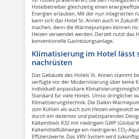
Hotelbetreiber gleichzeitig einen energieeffiz
Energien erlauben. Mit der nun integrierten n
kann sich das Hotel St. Annen auch in Zukunf
machen, denn die Wärmepumpen können nich
Heizen verwendet werden. Derzeit nutzt das H
konventionelle Gasheizungsanlage.
Klimatisierung im Hotel lässt
nachrüsten
Das Gebäude des Hotels St. Annen stammt be
verfügte vor der Modernisierung über keine Kl
individuell anpassbare Klimatisierungsmögli
Standard für viele Hotels. Umso dringlicher 
Klimatisierungstechnik. Die Daikin-Wärmepum
zum Kühlen als auch zum Heizen eingesetzt we
durch ein dezentes und platzsparendes Desig
Kältemittels R32 mit niedrigem GWP (Global 
Kältemittelfüllmenge ein niedrigeres CO
-Äqu
2
Effizienzwerte. Das VRV-System wird zukünfti