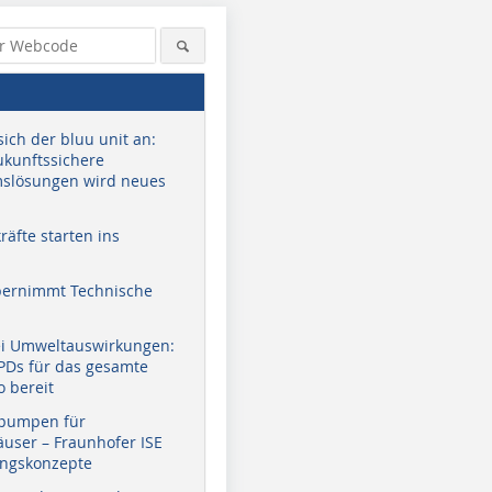
sich der bluu unit an:
zukunftssichere
slösungen wird neues
äfte starten ins
bernimmt Technische
© DAIKIN
© DAIKIN
ei Umweltauswirkungen:
EPDs für das gesamte
o bereit
pumpen für
user – Fraunhofer ISE
ungskonzepte