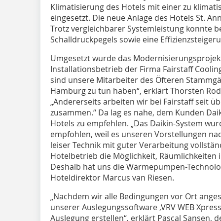
Klimatisierung des Hotels mit einer zu klimat
eingesetzt. Die neue Anlage des Hotels St. An
Trotz vergleichbarer Systemleistung konnte be
Schalldruckpegels sowie eine Effizienzsteiger
Umgesetzt wurde das Modernisierungsprojek
Installationsbetrieb der Firma Fairstaff Cooli
sind unsere Mitarbeiter des Öfteren Stammgäs
Hamburg zu tun haben“, erklärt Thorsten Rode
„Andererseits arbeiten wir bei Fairstaff seit ü
zusammen.“ Da lag es nahe, dem Kunden Daik
Hotels zu empfehlen. „Das Daikin-System wurd
empfohlen, weil es unseren Vorstellungen na
leiser Technik mit guter Verarbeitung vollstä
Hotelbetrieb die Möglichkeit, Räumlichkeiten i
Deshalb hat uns die Wärmepumpen-Technologi
Hoteldirektor Marcus van Riesen.
„Nachdem wir alle Bedingungen vor Ort angesc
unserer Auslegungssoftware ‚VRV WEB Xpress‘
Auslegung erstellen“, erklärt Pascal Sansen, d