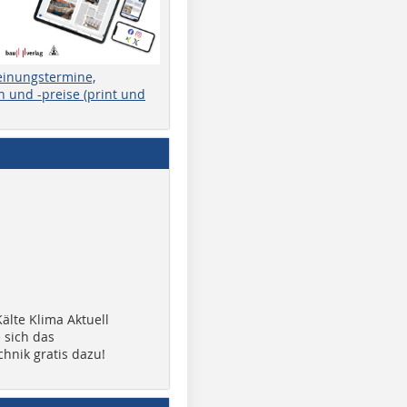
einungstermine,
 und -preise (print und
älte Klima Aktuell
 sich das
chnik gratis dazu!