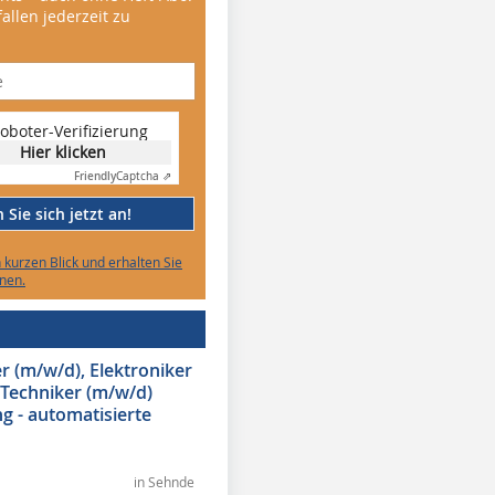
allen jederzeit zu
oboter-Verifizierung
Hier klicken
Friendly
Captcha ⇗
Sie sich jetzt an!
n kurzen Blick und erhalten Sie
nen.
 (m/w/d), Elektroniker
 Techniker (m/w/d)
g - automatisierte
in Sehnde