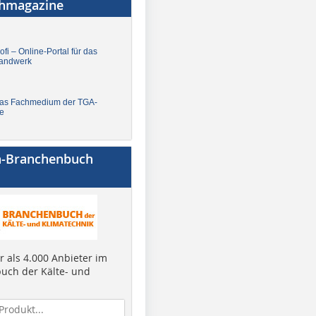
chmagazine
fi – Online-Portal für das
andwerk
Das Fachmedium der TGA-
e
a-Branchenbuch
 als 4.000 Anbieter im
uch der Kälte- und