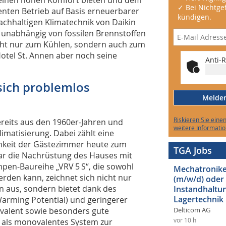
✓ Bei Nichtgef
ienten Betrieb auf Basis erneuerbarer
kündigen.
achhaltigen Klimatechnik von Daikin
t unabhängig von fossilen Brennstoffen
t nur zum Kühlen, sondern auch zum
otel St. Annen aber noch seine
Anti-R
 sich problemlos
Melden 
Riskieren Sie eine
reits aus den 1960er-Jahren und
weitere Informatio
imatisierung. Dabei zählt eine
chkeit der Gästezimmer heute zum
TGA Jobs
war die Nachrüstung des Hauses mit
pen-Baureihe „VRV 5 S“, die sowohl
Mechatroniker
rden kann, zeichnet sich nicht nur
(m/w/d) oder
n aus, sondern bietet dank des
Instandhaltun
Lagertechnik
Warming Potential) und geringerer
ivalent sowie besonders gute
Delticom AG
g als monovalentes System zur
vor 10 h