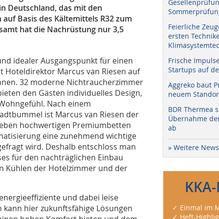
Gesellenprüfun
 in Deutschland, das mit den
Sommerprüfung
auf Basis des Kältemittels R32 zum
Feierliche Zeug
samt hat die Nachrüstung nur 3,5
ersten Technik
Klimasystemtec
 und idealer Ausgangspunkt für einen
Frische Impuls
Startups auf de
t Hoteldirektor Marcus van Riesen auf
 Annen. 32 moderne Nichtraucherzimmer
Aggreko baut P
bieten den Gästen individuelles Design,
neuem Standort
s Wohngefühl. Nach einem
BDR Thermea sc
tadtbummel ist Marcus van Riesen der
Übernahme der 
. Neben hochwertigen Premiumbetten
ab
imatisierung eine zunehmend wichtige
gefragt wird. Deshalb entschloss man
» Weitere News
es für den nachträglichen Einbau
len Kühlen der Hotelzimmer und der
KKA-
ergieeffiziente und dabei leise
n kann hier zukunftsfähige Lösungen
✓ Einmal im M
✓ Heft-Highli
n einen hohen Komfort bieten und dem