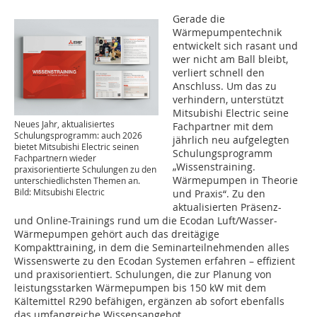
Gerade die
Wärmepumpentechnik
entwickelt sich rasant und
wer nicht am Ball bleibt,
verliert schnell den
Anschluss. Um das zu
verhindern, unterstützt
Mitsubishi Electric seine
Neues Jahr, aktualisiertes
Fachpartner mit dem
Schulungsprogramm: auch 2026
jährlich neu aufgelegten
bietet Mitsubishi Electric seinen
Schulungsprogramm
Fachpartnern wieder
„Wissenstraining.
praxisorientierte Schulungen zu den
Wärmepumpen in Theorie
unterschiedlichsten Themen an.
Bild: Mitsubishi Electric
und Praxis“. Zu den
aktualisierten Präsenz-
und Online-Trainings rund um die Ecodan Luft/Wasser-
Wärmepumpen gehört auch das dreitägige
Kompakttraining, in dem die Seminarteilnehmenden alles
Wissenswerte zu den Ecodan Systemen erfahren – effizient
und praxisorientiert. Schulungen, die zur Planung von
leistungsstarken Wärmepumpen bis 150 kW mit dem
Kältemittel R290 befähigen, ergänzen ab sofort ebenfalls
das umfangreiche Wissensangebot.