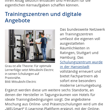
ihren Alltag deutlich entlasten und Freiraum für die
eigentlichen Kernaufgaben schaffen können.
Trainingszentren und digitale
Angebote
Das bundesweite Netzwerk
an Trainingszentren
umfasst die eigenen voll
ausgestatteten
Räumlichkeiten in
Ratingen, Stuttgart und
Hamburg. Das
Schulungszentrum wurde
Grau ist alle Theorie: Für optimale
in der Hansestadt
Lernerfolge setzt Mitsubishi Electric
vollständig erneuert und
in seinen Schulungen auf
bietet Fachpartnern ab
Praxisnähe.
sofort eine besonders
Bild: Mitsubishi Electric
moderne Lernumgebung.
Ergänzt werden diese um weitere sechs Standorte, an
denen der Hersteller in Tagungsräumen von Hotels für
ideale Trainingsbedingungen sorgt. Die angebotene
Mischung aus Online- und Präsenzschulungen wird um die
„MELSmart“ E-Learning-Plattform ergänzt, mit der Online-