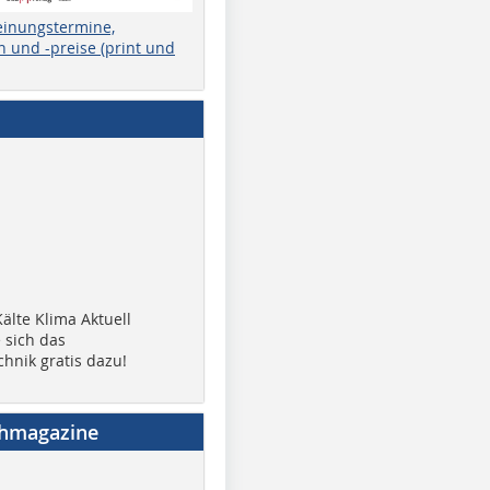
einungstermine,
 und -preise (print und
älte Klima Aktuell
 sich das
chnik gratis dazu!
chmagazine