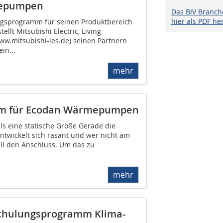
mepumpen
Das BIV Branc
hier als PDF he
ngsprogramm für seinen Produktbereich
lt Mitsubishi Electric, Living
w.mitsubishi-les.de) seinen Partnern
in...
mehr
amm für Ecodan Wärmepumpen
als eine statische Größe Gerade die
wickelt sich rasant und wer nicht am
nell den Anschluss. Um das zu
mehr
Schulungsprogramm Klima-