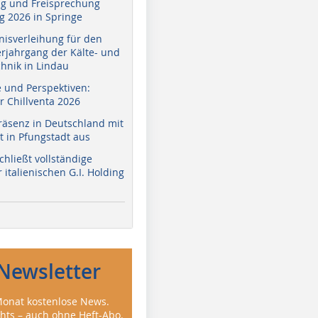
g und Freisprechung
 2026 in Springe
nisverleihung für den
erjahrgang der Kälte- und
hnik in Lindau
e und Perspektiven:
r Chillventa 2026
räsenz in Deutschland mit
 in Pfungstadt aus
hließt vollständige
italienischen G.I. Holding
Newsletter
onat kostenlose News.
ghts – auch ohne Heft-Abo.