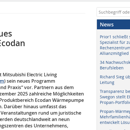
News
ues
Prior1 schließt 
Ecodan
Spezialist für 
Rechenzentrum
Allianzmitglied
34 Nachwuchskr
Berufsleben
 Mitsubishi Electric Living
Richard Sieg ü
om
) sein neues Programm
Leitung
nd Praxis“ vor. Partnern aus dem
Transparenz b
zember 2025 zahlreiche Möglichkeiten
Swegon stellt 
en Produktbereich Ecodan Wärmepumpe
Propan-Portfoli
n. Darüber hinaus umfasst das
Propan-Wärme
Veranstaltungen rund um juristische
Mehrfamilienhä
 werden deutschlandweit an neun
entwickelt Lös
ningszentren des Unternehmens,