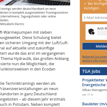
✓ Bei Nichtgef
kündigen.
Trainings werden deutschlandweit an neun
dorten in komplett ausgestatteten Trainingszentren
Unternehmens, Tagungshotels oder online
boten.
 Mitsubishi Electric
Anti-R
uft-Wärmepumpen mit sieben
usgeweitet. Diese Schulung bietet
en sicheren Umgang mit der Luft/Luft-
Melden 
l auf aktuelle und zukünftige
itert wurde das erst im vergangenen
Riskieren Sie eine
Thema Hydraulik, das großen Anklang
weitere Informatio
ierte nun die Möglichkeit, die
Funktionsweisen in den Ecodan
TGA Jobs
Projektleite
Die Techniktrainings werden als
Energetische
Präsenzveranstaltungen an neun
Allbau Manageme
Standorten in ganz Deutschland
vor 11 h
angeboten – ab diesem Jahr erstmals
Bauleiter (m/
auch in Potsdam. Neben komplett