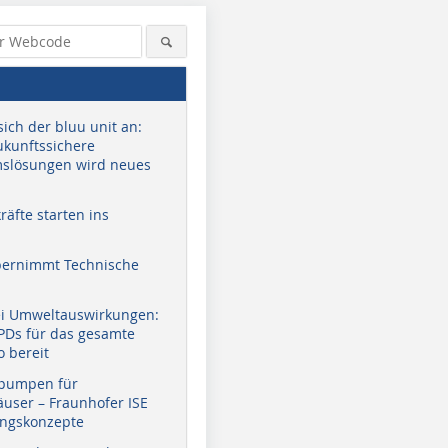
sich der bluu unit an:
zukunftssichere
slösungen wird neues
äfte starten ins
bernimmt Technische
ei Umweltauswirkungen:
EPDs für das gesamte
o bereit
pumpen für
user – Fraunhofer ISE
ungskonzepte