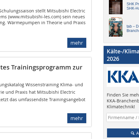
SHK Pro
SHK-H
chulungssaison stellt Mitsubishi Electric
ems (www.mitsubishi-les.com) sein neues
ing. Wärmepumpen in Theorie und Praxis
tab – 
Branch
mehr
Kälte-/Klim
2026
ertes Trainingsprogramm zur
ngskatalog Wissenstraining Klima- und
e und Praxis hat Mitsubishi Electric
Finden Sie mehr
 jetzt das umfassendste Trainingsangebot
KKA-Branchenb
Klimatechnik!
mehr
A