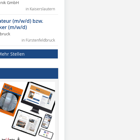
chnik GmbH
in Kaiserslautern
lateur (m/w/d) bzw.
ker (m/w/d)
dbruck
in Fürstenfeldbruck
Mehr Stellen