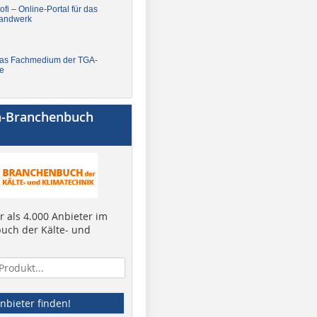
fi – Online-Portal für das
andwerk
Das Fachmedium der TGA-
e
a-Branchenbuch
 als 4.000 Anbieter im
uch der Kälte- und
nbieter finden!