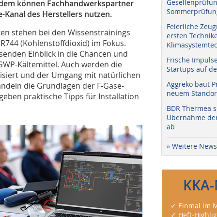
Gesellenprüfun
erdem können Fachhandwerkspartner
Sommerprüfung
e-Kanal des Herstellers nutzen.
Feierliche Zeug
en stehen bei den Wissenstrainings
ersten Technik
 R744 (Kohlenstoffdioxid) im Fokus.
Klimasystemtec
enden Einblick in die Chancen und
Frische Impuls
GWP-Kältemittel. Auch werden die
Startups auf de
siert und der Umgang mit natürlichen
Aggreko baut P
andeln die Grundlagen der F-Gase-
neuem Standort
eben praktische Tipps für Installation
BDR Thermea sc
Übernahme der 
ab
» Weitere News
KKA-
✓ Einmal im M
✓ Heft-Highli