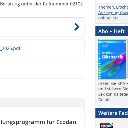
he Beratung unter der Rufnummer 02102
Themen, Ersch
Anzeigengrößen
online) etc.
Abo + Heft
2025.pdf
Lesen Sie KKA K
und sichern Sie
Lexikon Kältete
Details
Weitere Fa
ulungs­programm für Ecodan