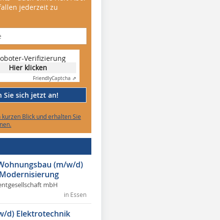
allen jederzeit zu
oboter-Verifizierung
Hier klicken
Friendly
Captcha ⇗
Sie sich jetzt an!
n kurzen Blick und erhalten Sie
nen.
r Wohnungsbau (m/w/d)
 Modernisierung
ntgesellschaft mbH
in Essen
w/d) Elektrotechnik