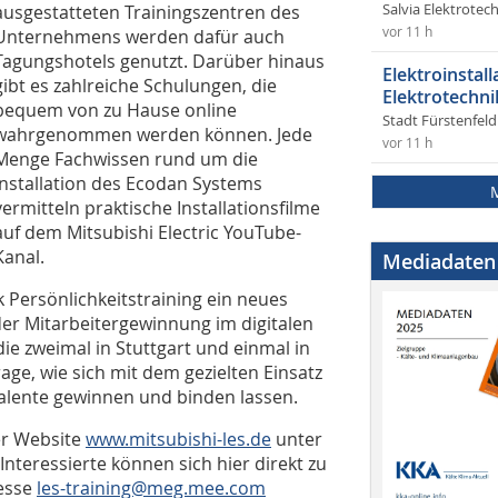
ausgestatteten Trainingszentren des
Salvia Elektrote
vor 11 h
Unternehmens werden dafür auch
Tagungshotels genutzt. Darüber hinaus
Elektroinstal
gibt es zahlreiche Schulungen, die
Elektrotechni
bequem von zu Hause online
Stadt Fürstenfel
wahrgenommen werden können. Jede
vor 11 h
Menge Fachwissen rund um die
Installation des Ecodan Systems
vermitteln praktische Installationsfilme
auf dem Mitsubishi Electric YouTube-
Kanal.
Mediadaten
k Persönlichkeitstraining ein neues
 Mitarbeitergewinnung im digitalen
die zweimal in Stuttgart und einmal in
rage, wie sich mit dem gezielten Einsatz
Talente gewinnen und binden lassen.
er Website
www.mitsubishi-les.de
unter
teressierte können sich hier direkt zu
resse
les-training@meg.mee.com