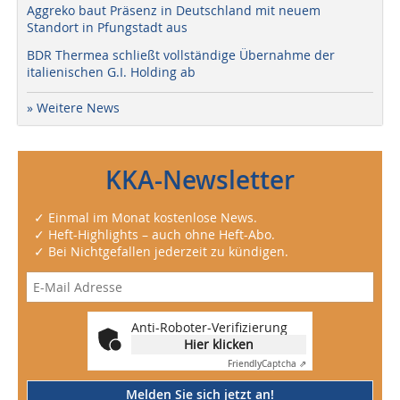
Aggreko baut Präsenz in Deutschland mit neuem
Standort in Pfungstadt aus
BDR Thermea schließt vollständige Übernahme der
italienischen G.I. Holding ab
» Weitere News
KKA-Newsletter
✓ Einmal im Monat kostenlose News.
✓ Heft-Highlights – auch ohne Heft-Abo.
✓ Bei Nichtgefallen jederzeit zu kündigen.
Anti-Roboter-Verifizierung
Hier klicken
Friendly
Captcha ⇗
Melden Sie sich jetzt an!