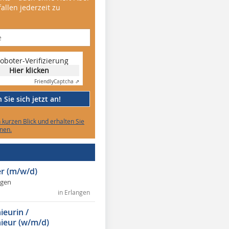
allen jederzeit zu
oboter-Verifizierung
Hier klicken
Friendly
Captcha ⇗
Sie sich jetzt an!
n kurzen Blick und erhalten Sie
nen.
r (m/w/d)
ngen
in Erlangen
ieurin /
ieur (w/m/d)