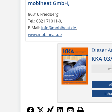
mobiheat GmbH,
86316 Friedberg,
Tel.: 0821 71011-0,
E-Mail:
info@mobiheat.de
,
www.mobiheat.de
Dieser Ar
KKA 03
Re
A
Inha