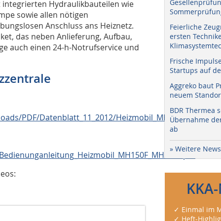
Gesellenprüfun
inte­grierten Hydraulikbauteilen wie
Sommerprüfung
e sowie allen nötigen
ibungslosen Anschluss ans Heiznetz.
Feierliche Zeug
ket, das neben Anlieferung, Aufbau,
ersten Technik
Klimasystemtec
age auch einen 24-h-Notrufservice und
Frische Impuls
Startups auf de
zzentrale
Aggreko baut P
neuem Standort
BDR Thermea sc
loads/PDF/Datenblatt_11_2012/Heizmobil_MH150F_mobihea
Übernahme der 
ab
» Weitere News
Bedienunganleitung_Heizmobil_MH150F_MH300F.pdf
deos:
KKA-
✓ Einmal im M
✓ Heft-Highli