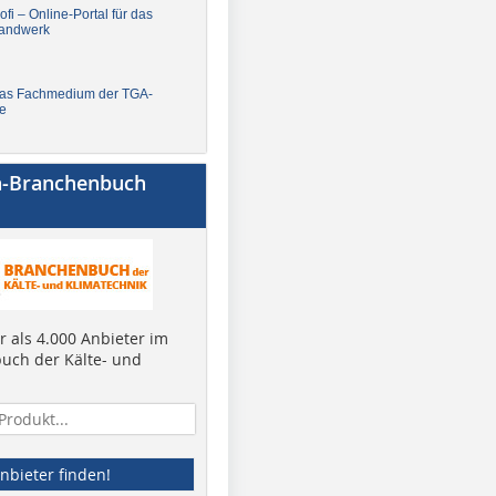
fi – Online-Portal für das
andwerk
Das Fachmedium der TGA-
e
a-Branchenbuch
 als 4.000 Anbieter im
uch der Kälte- und
nbieter finden!