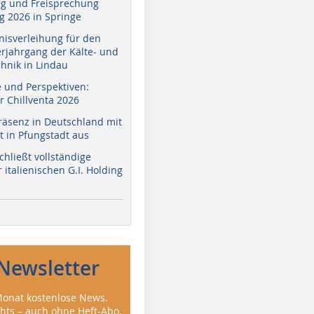
g und Freisprechung
 2026 in Springe
nisverleihung für den
erjahrgang der Kälte- und
hnik in Lindau
e und Perspektiven:
r Chillventa 2026
räsenz in Deutschland mit
 in Pfungstadt aus
hließt vollständige
t_Datenblatt.pdf
italienischen G.I. Holding
Newsletter
onat kostenlose News.
ghts – auch ohne Heft-Abo.