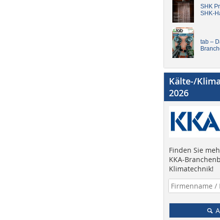
SHK Pro
SHK-H
tab – 
Branch
Kälte-/Klim
2026
Finden Sie mehr
KKA-Branchenb
Klimatechnik!
A