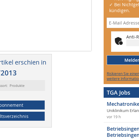
✓ Bei Nichtgef
kündigen.
Anti-R
Melden 
tikel erschien in
/2013
Riskieren Sie eine
weitere Informatio
ssort: Produkte
TGA Jobs
Mechatronike
bonnement
Uniklinikum Erla
ltsverzeichnis
vor 19 h
Betriebsingen
Betriebsingen