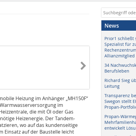
News
Prior1 schließt 
Spezialist für 
Rechenzentrum
Allianzmitglied
34 Nachwuchskr
Berufsleben
Richard Sieg ü
Leitung
Transparenz b
e mobile Heizung im Anhänger „MH150F“
Swegon stellt 
d Warmwasserversorgung im
Propan-Portfoli
eizzentrale, die mit Öl oder Gas
Propan-Wärme
e nötige Heizenergie. Der Tandem-
Mehrfamilienhä
atzieren, wo auf das kundenseitige
entwickelt Lös
 Einsatz auf der Baustelle leicht