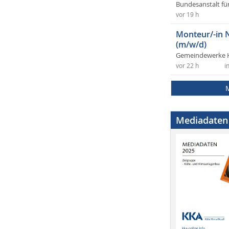
Bundesanstalt fü
vor 19 h
Monteur/-in 
(m/w/d)
Gemeindewerke 
vor 22 h
i
Mediadaten