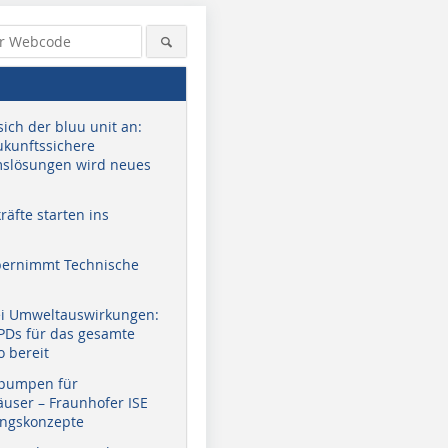
sich der bluu unit an:
zukunftssichere
slösungen wird neues
äfte starten ins
bernimmt Technische
ei Umweltauswirkungen:
EPDs für das gesamte
o bereit
pumpen für
user – Fraunhofer ISE
ungskonzepte