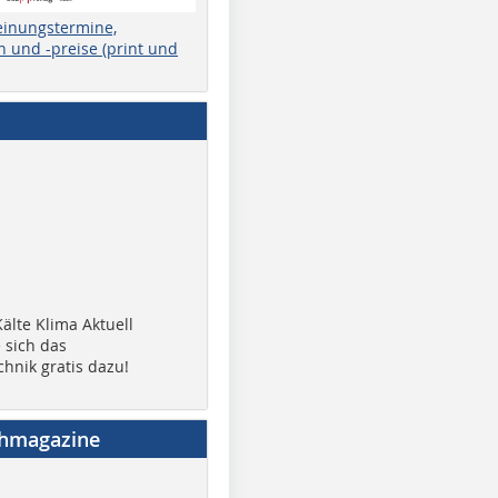
einungstermine,
 und -preise (print und
älte Klima Aktuell
 sich das
chnik gratis dazu!
chmagazine