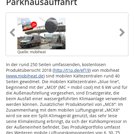
Parkhausauffahrt
Quelle: mobiheat
In der rund 250 Seiten umfassenden, kostenlosen
Produktübersicht 2018 (
http://t1p.de/ef19
) von mobiheat
(
www.mobiheat.de
) sind mobilen Kältezentralen rund 40
Seiten gewidmet. Die mobilen Kältezentralen „blue line“,
beginnend mit der „MC6“ (MC = mobil cool) mit 6 kW und für
die Außenaufstellung vorgesehen, sind Ersatzgeräte, die
beim Ausfall einer wassergeführten Klimaanlage verwendet
werden können. Zusätzlicher Produktvorteil von „MC6“: Im
Zusammenhang mit dem mobilen Lüftungsgerät „MCK6“
wird sie wie ein Split-Klimagerät genutzt, das sehr leise
seine Klimaleistung erbringt, da sich der Kühlkompressor in
der Außeneinheit befindet. Das Produktportfolio umfasst
des Weiteren mobile Lüftungskomponenten von 6, 30, 75