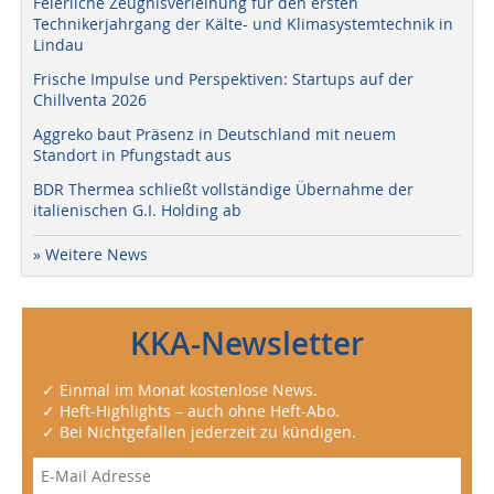
Feierliche Zeugnisverleihung für den ersten
Technikerjahrgang der Kälte- und Klimasystemtechnik in
Lindau
Frische Impulse und Perspektiven: Startups auf der
Chillventa 2026
Aggreko baut Präsenz in Deutschland mit neuem
Standort in Pfungstadt aus
BDR Thermea schließt vollständige Übernahme der
italienischen G.I. Holding ab
» Weitere News
KKA-Newsletter
✓ Einmal im Monat kostenlose News.
✓ Heft-Highlights – auch ohne Heft-Abo.
✓ Bei Nichtgefallen jederzeit zu kündigen.