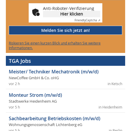
Anti-Roboter-Verifizierung
Hier klicken
Friendly
Captcha ⇗
Melden Sie sich jetzt an!
Riskieren Sie einen kurzen Blick und erhalten Sie weitere
Informationen.
TGA Jobs
Meister/ Techniker Mechatronik (m/w/d)
NewCoffee GmbH & Co. oHG
vor 2 h
in Ketsch
Monteur Strom (m/w/d)
Stadtwerke Heidenheim AG
vor 5 h
in Heidenheim
Sachbearbeitung Betriebskosten (m/w/d)
Wohnungsgenossenschaft Lichtenberg eG
vor 5 h
in Berlin