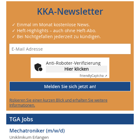
KKA-Newsletter
✓ Einmal im Monat kostenlose News.
✓ Heft-Highlights – auch ohne Heft-Abo.
✓ Bei Nichtgefallen jederzeit zu kündigen.
Anti-Roboter-Verifizierung
Hier klicken
Friendly
Captcha ⇗
Melden Sie sich jetzt an!
Riskieren Sie einen kurzen Blick und erhalten Sie weitere
Informationen.
TGA Jobs
Mechatroniker (m/w/d)
Uniklinikum Erlangen