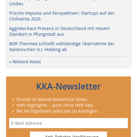
Lindau
Frische Impulse und Perspektiven: Startups auf der
Chillventa 2026
Aggreko baut Präsenz in Deutschland mit neuem
Standort in Pfungstadt aus
BDR Thermea schließt vollständige Übernahme der
italienischen G.I. Holding ab
» Weitere News
KKA-Newsletter
✓ Einmal im Monat kostenlose News.
✓ Heft-Highlights – auch ohne Heft-Abo.
✓ Bei Nichtgefallen jederzeit zu kündigen.
Anti-Roboter-Verifizierung