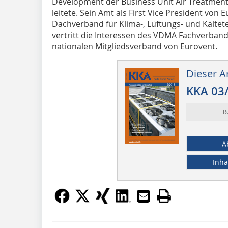
Development der Business Unit Air Treatmen
leitete. Sein Amt als First Vice President vo
Dachverband für Klima-, Lüftungs- und Kältet
vertritt die Interessen des VDMA Fachverban
nationalen Mitgliedsverband von Eurovent.
Dieser Ar
KKA 03
R
A
Inha