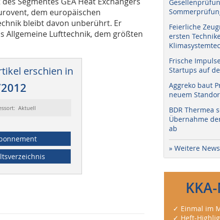
t des Segmentes GEA Heat Exchangers
Gesellenprüfun
Sommerprüfung
n Eurovent, dem europäischen
echnik bleibt davon unberührt. Er
Feierliche Zeug
ds Allgemeine Lufttechnik, dem größten
ersten Technik
Klimasystemtec
Frische Impuls
tikel erschien in
Startups auf de
Aggreko baut P
/2012
neuem Standort
essort: Aktuell
BDR Thermea sc
Übernahme der 
ab
bonnement
» Weitere News
ltsverzeichnis
KKA-
✓ Einmal im M
✓ Heft-Highli