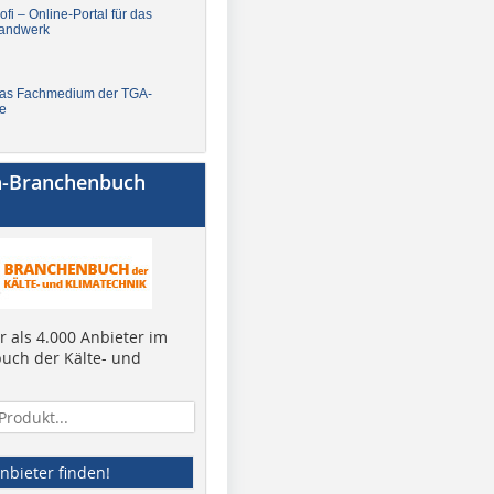
fi – Online-Portal für das
andwerk
Das Fachmedium der TGA-
e
a-Branchenbuch
 als 4.000 Anbieter im
uch der Kälte- und
nbieter finden!