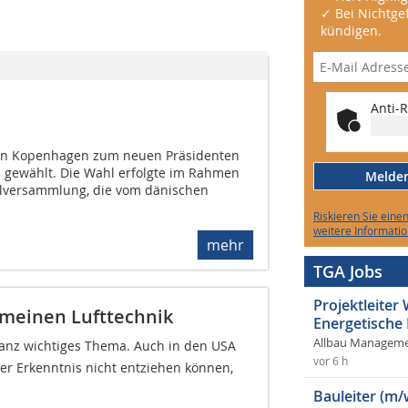
✓ Bei Nichtgef
kündigen.
Anti-R
 in Kopenhagen zum neuen Präsidenten
n gewählt. Die Wahl erfolgte im Rahmen
Melden 
alversammlung, die vom dänischen
Riskieren Sie eine
weitere Informatio
mehr
TGA Jobs
Projektleite
emeinen Lufttechnik
Energetische
Allbau Manageme
 ganz wichtiges Thema. Auch in den USA
vor 6 h
er Erkenntnis nicht entziehen können,
Bauleiter (m/