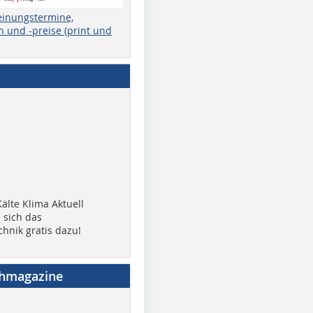
einungstermine,
 und -preise (print und
älte Klima Aktuell
 sich das
chnik gratis dazu!
chmagazine