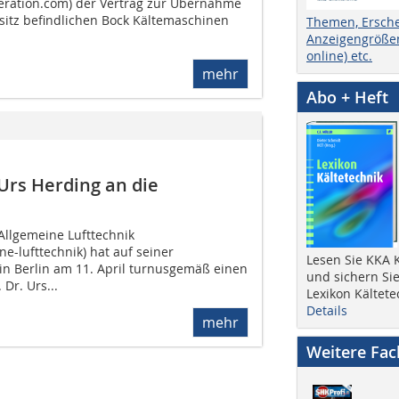
eration.com) der Vertrag zur Übernahme
esitz befindlichen Bock Kältemaschinen
Themen, Ersch
Anzeigengrößen
online) etc.
mehr
Abo + Heft
Urs Herding an die
llgemeine Lufttechnik
e-lufttechnik) hat auf seiner
Lesen Sie KKA K
n Berlin am 11. April turnusgemäß einen
und sichern Sie
Dr. Urs...
Lexikon Kältete
Details
mehr
Weitere Fa