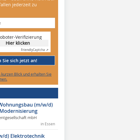
allen jederzeit zu
oboter-Verifizierung
Hier klicken
Friendly
Captcha ⇗
Sie sich jetzt an!
n kurzen Blick und erhalten Sie
nen.
r Wohnungsbau (m/w/d)
 Modernisierung
ntgesellschaft mbH
in Essen
w/d) Elektrotechnik