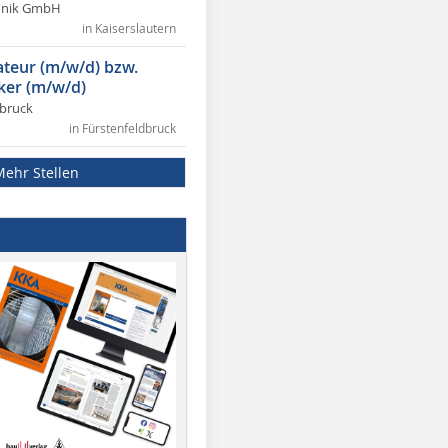
chnik GmbH
in Kaiserslautern
lateur (m/w/d) bzw.
ker (m/w/d)
dbruck
in Fürstenfeldbruck
Mehr Stellen