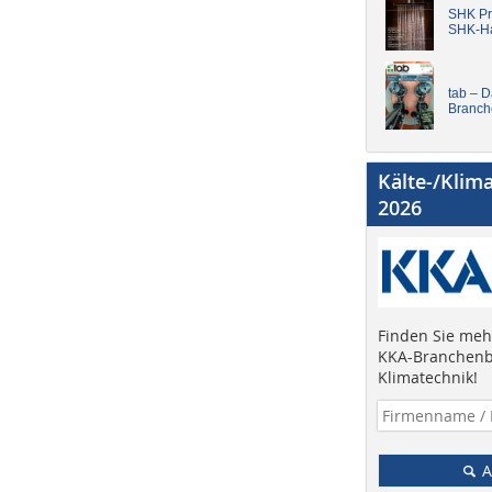
SHK Pro
SHK-H
tab – 
Branch
Kälte-/Klim
2026
Finden Sie mehr
KKA-Branchenb
Klimatechnik!
A