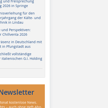
g und Freisprechung
 2026 in Springe
nisverleihung für den
erjahrgang der Kälte- und
hnik in Lindau
e und Perspektiven:
r Chillventa 2026
räsenz in Deutschland mit
 in Pfungstadt aus
hließt vollständige
italienischen G.I. Holding
Newsletter
onat kostenlose News.
ghts – auch ohne Heft-Abo.