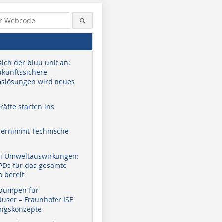
sich der bluu unit an:
zukunftssichere
slösungen wird neues
äfte starten ins
bernimmt Technische
ei Umweltauswirkungen:
EPDs für das gesamte
o bereit
pumpen für
user – Fraunhofer ISE
ungskonzepte