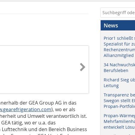
News
Prior1 schließt 
Spezialist für 
Rechenzentrum
Allianzmitglied
34 Nachwuchskr
Berufsleben
Richard Sieg ü
Leitung
Transparenz b
Swegon stellt 
innerhalb der GEA Group AG in das
Propan-Portfoli
.gearefrigeration.com
), wo er als
Propan-Wärme
herheit und Umwelt verantwortlich ist.
Mehrfamilienhä
GEA tätig, wo er u.a. das
entwickelt Lös
Lufttechnik und den Bereich Business