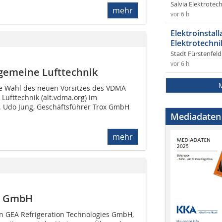
Salvia Elektrote
mehr
vor 6 h
Elektroinstal
Elektrotechni
Stadt Fürstenfel
vor 6 h
lgemeine Lufttechnik
ie Wahl des neuen Vorsitzes des VDMA
Lufttechnik (alt.vdma.org) im
t. Udo Jung, Geschäftsführer Trox GmbH
Mediadaten
mehr
n GmbH
n GEA Refrigeration Technologies GmbH,