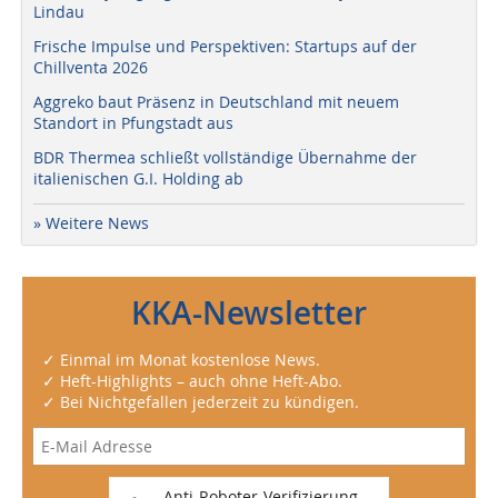
Lindau
Frische Impulse und Perspektiven: Startups auf der
Chillventa 2026
Aggreko baut Präsenz in Deutschland mit neuem
Standort in Pfungstadt aus
BDR Thermea schließt vollständige Übernahme der
italienischen G.I. Holding ab
» Weitere News
KKA-Newsletter
✓ Einmal im Monat kostenlose News.
✓ Heft-Highlights – auch ohne Heft-Abo.
✓ Bei Nichtgefallen jederzeit zu kündigen.
Anti-Roboter-Verifizierung