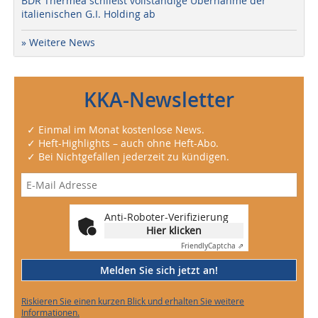
BDR Thermea schließt vollständige Übernahme der
italienischen G.I. Holding ab
» Weitere News
KKA-Newsletter
✓ Einmal im Monat kostenlose News.
✓ Heft-Highlights – auch ohne Heft-Abo.
✓ Bei Nichtgefallen jederzeit zu kündigen.
Anti-Roboter-Verifizierung
Hier klicken
Friendly
Captcha ⇗
Melden Sie sich jetzt an!
Riskieren Sie einen kurzen Blick und erhalten Sie weitere
Informationen.