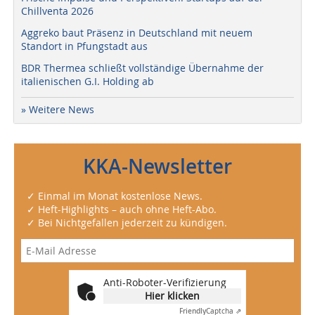
Chillventa 2026
Aggreko baut Präsenz in Deutschland mit neuem
Standort in Pfungstadt aus
BDR Thermea schließt vollständige Übernahme der
italienischen G.I. Holding ab
» Weitere News
KKA-Newsletter
✓ Einmal im Monat kostenlose News.
✓ Heft-Highlights – auch ohne Heft-Abo.
✓ Bei Nichtgefallen jederzeit zu kündigen.
Anti-Roboter-Verifizierung
Hier klicken
Friendly
Captcha ⇗