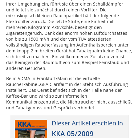
ihrer Umgebung ein, führt sie über einen Schalldämpfer
und leitet sie zunächst durch einen Vorfilter. Die
mikroskopisch kleinen Rauch­partikel hält der folgende
Elektrofilter zurück. Die letzte Stufe, eine Einheit mit
mehreren Kilogramm Aktivkohle, beseitigt den
Zigarettengeruch. Dank des enorm hohen Luftdurchsat­zes
von bis zu 1500 m³/h und der vom TÜV attestierten
vollständigen Raucherfassung im Aufent­halts­bereich unter
dem knapp 2 m breiten Gerät hat Tabakqualm keine Chance,
sich breit zu machen. Ein willkommener Zu­satz­nutzen ist
das Reinigen der Raumluft von zum Beispiel Feinstaub und
anderen Gerüchen.
Beim VDMA in Frankfurt/Main ist die virtuelle
Raucherkabine „GEA Clarifair“ in der Stehtisch-Ausführung
installiert. Das Gerät befindet sich in der Halle nahe der
Kaffee-Bar und wird so zur informellen
Kommunikationszentrale, die Nichtraucher nicht ausschließt
und Tabakgenuss und Gespräch verbindet.
Dieser Artikel erschien in
KKA 05/2009