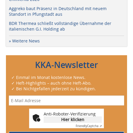
Aggreko baut Präsenz in Deutschland mit neuem
Standort in Pfungstadt aus
BDR Thermea schließt vollständige Übernahme der
italienischen G.I. Holding ab
» Weitere News
KKA-Newsletter
✓ Einmal im Monat kostenlose News.
✓ Heft-Highlights – auch ohne Heft-Abo.
✓ Bei Nichtgefallen jederzeit zu kündigen.
Anti-Roboter-Verifizierung
Hier klicken
Friendly
Captcha ⇗