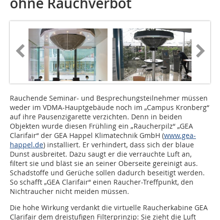
ohne Rauchverbot
Rauchende Seminar- und Besprechungsteilnehmer müssen
weder im VDMA-Hauptgebäude noch im „Campus Kronberg“
auf ihre Pausenzigarette verzichten. Denn in beiden
Objekten wurde diesen Frühling ein „Raucherpilz“ „GEA
Clarifair“ der GEA Happel Klima­technik GmbH (
www.gea-
happel.de
) installiert. Er ver­­hin­dert, dass sich der blaue
Dunst ausbreitet. Dazu saugt er die verrauchte Luft an,
filtert sie und bläst sie an seiner Oberseite gereinigt aus.
Schadstoffe und Gerüche sollen dadurch beseitigt werden.
So schafft „GEA Clarifair“ einen Raucher-Treffpunkt, den
Nichtraucher nicht meiden müssen.
Die hohe Wirkung verdankt die virtuelle Raucherkabine GEA
Clarifair dem dreistufigen Filterprinzip: Sie zieht die Luft