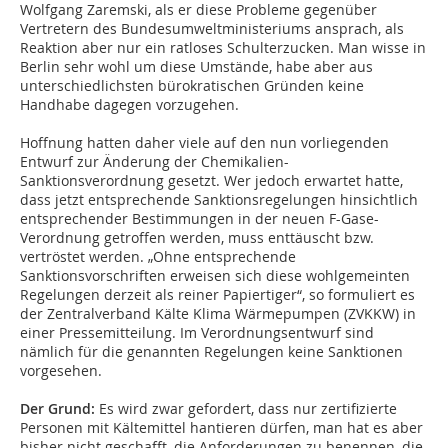
Wolfgang Zaremski, als er diese Probleme gegenüber
Vertretern des Bundesumweltministeriums ansprach, als
Reaktion aber nur ein ratloses Schulterzucken. Man wisse in
Berlin sehr wohl um diese Umstände, habe aber aus
unterschiedlichsten bürokratischen Gründen keine
Handhabe dagegen vorzugehen.
Hoffnung hatten daher viele auf den nun vorliegenden
Entwurf zur Änderung der Chemikalien-
Sanktionsverordnung gesetzt. Wer jedoch erwartet hatte,
dass jetzt entsprechende Sanktionsregelungen hinsichtlich
entsprechender Bestimmungen in der neuen F-Gase-
Verordnung getroffen werden, muss enttäuscht bzw.
vertröstet werden. „Ohne entsprechende
Sanktionsvorschriften erweisen sich diese wohlgemeinten
Regelungen derzeit als reiner Papiertiger“, so formuliert es
der Zentralverband Kälte Klima Wärmepumpen (ZVKKW) in
einer Pressemitteilung. Im Verordnungsentwurf sind
nämlich für die genannten Regelungen keine Sanktionen
vorgesehen.
Der Grund:
Es wird zwar gefordert, dass nur zertifizierte
Personen mit Kältemittel hantieren dürfen, man hat es aber
bisher nicht geschafft, die Anforderungen zu benennen, die