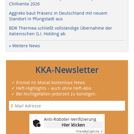
Chillventa 2026
Aggreko baut Präsenz in Deutschland mit neuem
Standort in Pfungstadt aus
BDR Thermea schließt vollständige Übernahme der
italienischen G.I. Holding ab
» Weitere News
KKA-Newsletter
✓ Einmal im Monat kostenlose News.
✓ Heft-Highlights – auch ohne Heft-Abo.
✓ Bei Nichtgefallen jederzeit zu kündigen.
Anti-Roboter-Verifizierung
Hier klicken
Friendly
Captcha ⇗