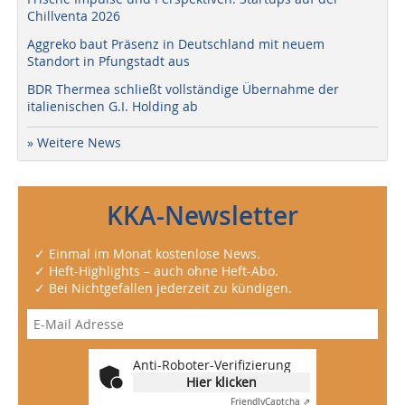
Chillventa 2026
Aggreko baut Präsenz in Deutschland mit neuem
Standort in Pfungstadt aus
BDR Thermea schließt vollständige Übernahme der
italienischen G.I. Holding ab
» Weitere News
KKA-Newsletter
✓ Einmal im Monat kostenlose News.
✓ Heft-Highlights – auch ohne Heft-Abo.
✓ Bei Nichtgefallen jederzeit zu kündigen.
Anti-Roboter-Verifizierung
Hier klicken
Friendly
Captcha ⇗