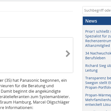
News
Prior1 schließt 
Spezialist für 
Rechenzentrum
Allianzmitglied
34 Nachwuchskr
Berufsleben
Richard Sieg ü
Leitung
Transparenz b
er (35) hat Panasonic begonnen, ein
Swegon stellt 
ieuren für die Beratung und
Propan-Portfoli
 Damit beginnt die angekündigte
Propan-Wärme
erätelieferanten zum Systemanbieter.
Mehrfamilienhä
ßraum Hamburg, Marcel Oligschläger
entwickelt Lös
ere Informationen: