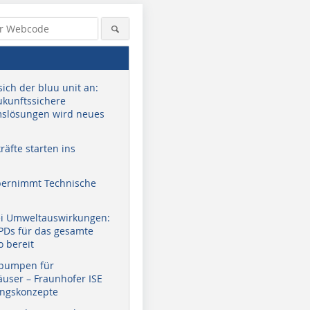
sich der bluu unit an:
zukunftssichere
slösungen wird neues
äfte starten ins
bernimmt Technische
ei Umweltauswirkungen:
EPDs für das gesamte
o bereit
pumpen für
user – Fraunhofer ISE
ungskonzepte