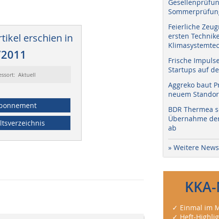
Gesellenprüfun
Sommerprüfung
Feierliche Zeug
tikel erschien in
ersten Technik
Klimasystemtec
/2011
Frische Impuls
Startups auf de
essort: Aktuell
Aggreko baut P
neuem Standort
bonnement
BDR Thermea sc
Übernahme der 
ltsverzeichnis
ab
» Weitere News
KKA-
✓ Einmal im M
✓ Heft-Highli