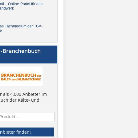
fi – Online-Portal für das
andwerk
Das Fachmedium der TGA-
e
a-Branchenbuch
 als 4.000 Anbieter im
uch der Kälte- und
nbieter finden!