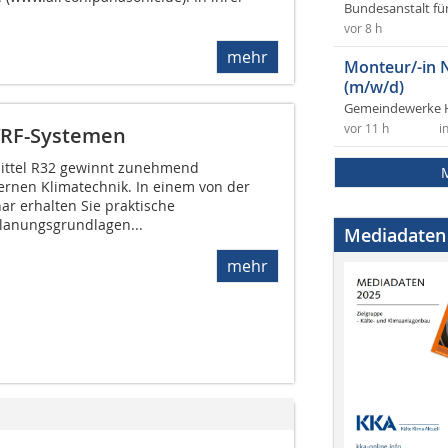
Bundesanstalt fü
vor 8 h
mehr
Monteur/-in 
(m/w/d)
Gemeindewerke 
vor 11 h
i
 VRF-Systemen
ittel R32 gewinnt zunehmend
ernen Klimatechnik. In einem von der
ar erhalten Sie praktische
anungsgrundlagen...
Mediadaten
mehr