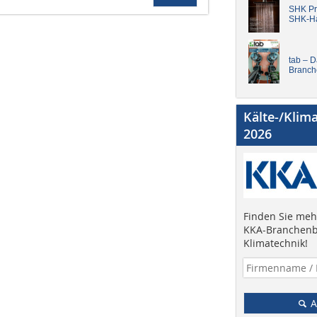
SHK Pro
SHK-H
tab – 
Branch
Kälte-/Klim
2026
Finden Sie mehr
KKA-Branchenb
Klimatechnik!
A