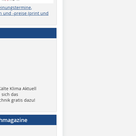
einungstermine,
 und -preise (print und
älte Klima Aktuell
 sich das
chnik gratis dazu!
chmagazine