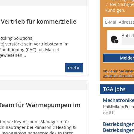
✓ Bei Nichtgef
kündigen.
 Vertrieb für kommerzielle
Anti-R
ooling Solutions
e) verstärkt sein Vertriebsteam im
Conditioning (CAC) mit Marcel
gewiesenen...
Melden 
mehr
Riskieren Sie eine
weitere Informatio
TGA Jobs
Mechatronike
t-Team für Wärmepumpen im
Uniklinikum Erla
vor 8 h
ist neue Key-Account-Managerin für
Betriebsingen
 Bauträger bei Panasonic Heating &
Betriebsingen
 (www.aircon.panasonic.de). In ihrer