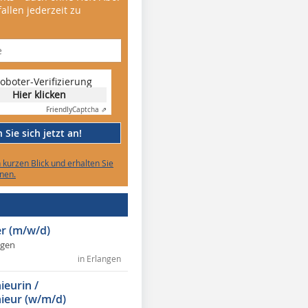
allen jederzeit zu
oboter-Verifizierung
Hier klicken
Friendly
Captcha ⇗
Sie sich jetzt an!
n kurzen Blick und erhalten Sie
nen.
r (m/w/d)
ngen
in Erlangen
ieurin /
ieur (w/m/d)