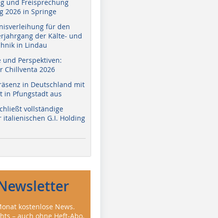
g und Freisprechung
 2026 in Springe
nisverleihung für den
erjahrgang der Kälte- und
hnik in Lindau
e und Perspektiven:
r Chillventa 2026
räsenz in Deutschland mit
 in Pfungstadt aus
hließt vollständige
italienischen G.I. Holding
Newsletter
onat kostenlose News.
ghts – auch ohne Heft-Abo.