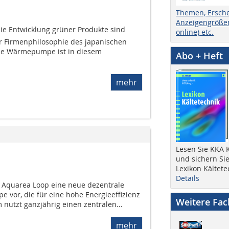
Themen, Ersch
Anzeigengrößen
e Entwicklung grüner Produkte sind
online) etc.
er Firmenphilosophie des japanischen
Die Wärmepumpe ist in diesem
Abo + Heft
mehr
Lesen Sie KKA K
und sichern Sie
Lexikon Kältete
Details
m Aquarea Loop eine neue dezentrale
vor, die für eine hohe Energieeffizienz
Weitere Fa
m nutzt ganzjährig einen zentralen...
mehr