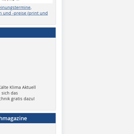
einungstermine,
 und -preise (print und
älte Klima Aktuell
 sich das
chnik gratis dazu!
chmagazine