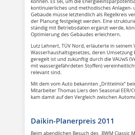
können. Es sei, um die Energieeinsparpotenti
kontinuierliches und methodisches Anlagen-
Gebäude müsse letztendlich als Regelkreis v
der Planung festgelegt werden. Eine struktur
ständig mit Betriebsdaten ergänzt werde, kö
Optimierung des Gebäudes erleichtern.
Lutz Lehnert, TÜV Nord, erläuterte in seinem
Wasserhaushaltsgesetzes, deren Umsetzung 
geregelt ist und zukünftig durch die VAUwS
mit wassergefährdeten Stoffen) vereinheitlich
relevant sind.
Mit dem vom Auto bekannten „Drittelmix“ beim
Mitarbeiter Thomas Liers den Seasonal EER/
kam damit auf den Vergleich zwischen Automo
Daikin-Planerpreis 2011
Beim abendlichen Besuch des „BWM Classic M