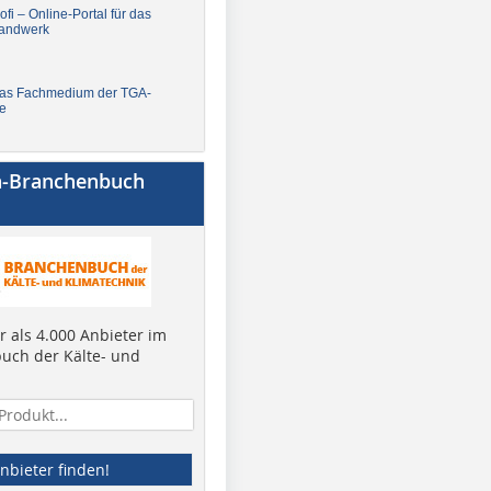
fi – Online-Portal für das
andwerk
Das Fachmedium der TGA-
e
a-Branchenbuch
 als 4.000 Anbieter im
uch der Kälte- und
nbieter finden!