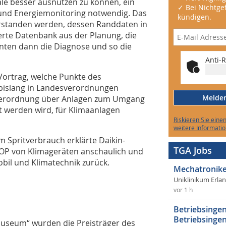
ale besser ausnutzen zu können, ein
✓ Bei Nichtgef
 und Energiemonitoring notwendig. Das
kündigen.
erstanden werden, dessen Randdaten in
ierte Datenbank aus der Planung, die
nnten dann die Diagnose und so die
Anti-R
 Vortrag, welche Punkte des
bislang in Landesverordnungen
Melden 
 (Verordnung über Anlagen zum Umgang
t werden wird, für Klimaanlagen
Riskieren Sie eine
weitere Informatio
 Spritverbrauch erklärte Daikin-
TGA Jobs
COP von Klimageräten anschaulich und
bil und Klimatechnik zurück.
Mechatronike
Uniklinikum Erla
vor 1 h
Betriebsingen
Betriebsingen
useum“ wurden die Preisträger des