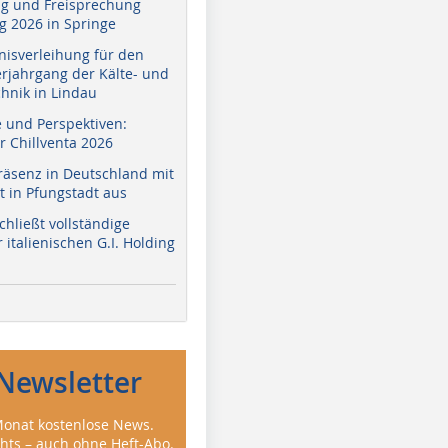
g und Freisprechung
 2026 in Springe
nisverleihung für den
erjahrgang der Kälte- und
hnik in Lindau
e und Perspektiven:
r Chillventa 2026
räsenz in Deutschland mit
 in Pfungstadt aus
hließt vollständige
italienischen G.I. Holding
Newsletter
onat kostenlose News.
ghts – auch ohne Heft-Abo.