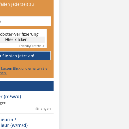
allen jederzeit zu
oboter-Verifizierung
Hier klicken
Friendly
Captcha ⇗
Sie sich jetzt an!
n kurzen Blick und erhalten Sie
nen.
r (m/w/d)
ngen
in Erlangen
ieurin /
ieur (w/m/d)