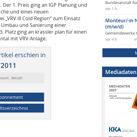
Bundesanstalt fü
. Der 1. Preis ging an IGP Planung und
vor 1 h
rche und eines neuen
i „VRV III Cold Region“ zum Einsatz
Monteur/-in 
für Umbau und Sanierung einer
(m/w/d)
3. Platz ging an krassler plan für einen
Gemeindewerke 
tal mit VRV-Anlage.
vor 4 h
i
tikel erschien in
/2011
Mediadaten
essort: Aktuell
bonnement
ltsverzeichnis