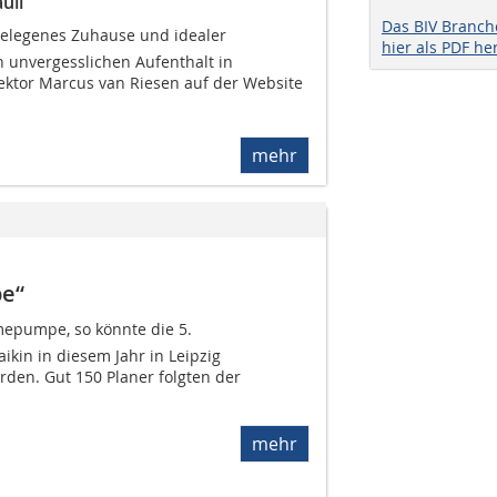
uli
Das BIV Branc
gelegenes Zuhause und idealer
hier als PDF he
 unvergesslichen Aufenthalt in
rektor Marcus van Riesen auf der Website
mehr
e“
mepumpe, so könnte die 5.
ikin in diesem Jahr in Leipzig
erden. Gut 150 Planer folgten der
mehr