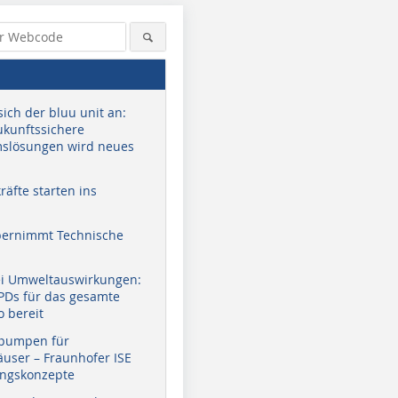
sich der bluu unit an:
zukunftssichere
slösungen wird neues
äfte starten ins
bernimmt Technische
ei Umweltauswirkungen:
EPDs für das gesamte
o bereit
pumpen für
user – Fraunhofer ISE
ungskonzepte