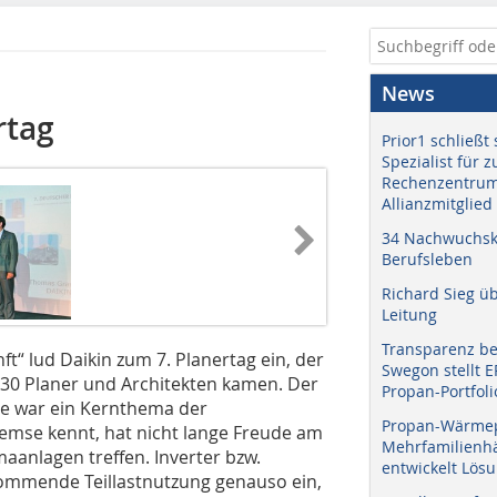
News
rtag
Prior1 schließt 
Spezialist für 
Rechenzentrum
Allianzmitglied
34 Nachwuchskr
Berufsleben
Richard Sieg ü
Leitung
Transparenz b
“ lud Daikin zum 7. Planertag ein, der
Swegon stellt 
130 Planer und Architekten kamen. Der
Propan-Portfoli
ge war ein Kernthema der
Propan-Wärme
remse kennt, hat nicht lange Freude am
Mehrfamilienhä
maanlagen treffen. Inverter bzw.
entwickelt Lös
kommende Teillastnutzung genauso ein,