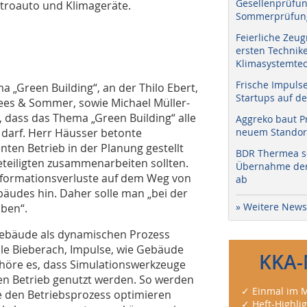
Gesellenprüfun
ktroauto und Klimageräte.
Sommerprüfung
Feierliche Zeug
ersten Technik
Klimasystemtec
Frische Impuls
„Green Building“, an der Thilo Ebert,
Startups auf de
ees & Sommer, sowie Michael Müller-
 dass das Thema „Green Building“ alle
Aggreko baut P
darf. Herr Häusser betonte
neuem Standort
enten Betrieb in der Planung gestellt
BDR Thermea sc
eteiligten zusammenarbeiten sollten.
Übernahme der 
nformationsverluste auf dem Weg von
ab
äudes hin. Daher solle man „bei der
» Weitere News
aben“.
Gebäude als dynamischen Prozess
ule Bieberach, Impulse, wie Gebäude
KKA-
ehöre es, dass Simulationswerkzeuge
den Betrieb genutzt werden. So werden
✓ Einmal im M
ie den Betriebsprozess optimieren
✓ Heft-Highli