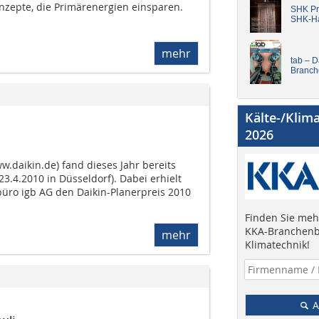
nzepte, die Primärenergien einsparen.
SHK Pro
SHK-H
mehr
tab – 
Branch
Kälte-/Klim
2026
w.daikin.de) fand dieses Jahr bereits
 23.4.2010 in Düsseldorf). Dabei erhielt
üro igb AG den Daikin-Planerpreis 2010
Finden Sie mehr
KKA-Branchenb
mehr
Klimatechnik!
A