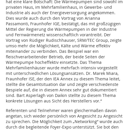
hat eine klare Botschaft: Die Wärmepumpen sind sowohl im
privaten Haus, im Mehrfamilienhaus, in Gewerbe- und
Industrie als auch der Energieversorgung angekommen.
Dies wurde auch durch den Vortrag von Arianna
Passamonti, Fraunhofer IGE, bestätigt, das mit großzügigen
Mittel der Regierung die Wärmepumpen in der Industrie
und Fernwärmenetz wissenschaftlich vorantreibt. Der
Vortrag von Rüdiger Rudischhauser, SRM/TEC Group, zeigte
umso mehr die Möglichkeit, Kälte und Wärme effektiv
miteinander zu verbinden. Das Beispiel war ein
fleischverarbeitender Betrieb, der beide Seiten der
Wärmepumpe hocheffektiv einsetzte. Das Thema
Mehrfamilienhäuser wurde mehrfach intensiv vorgestellt
mit unterschiedlichen Lösungsansätzen. Dr. Marek Miara,
Fraunhofer ISE, der den IEA Annex zu diesem Thema leitet,
stellte die Gesamtsituation dar und zeigte verschiedenste
Bespiele auf, die in diesem Annex sehr gut dokumentiert
sind. Bart Asperlagh von Daikin stellte zu diesem Thema
konkrete Lösungen aus Sicht des Herstellers vor.“
Referenten und Teilnehmer waren gleichermaßen davon
angetan, sich wieder persönlich von Angesicht zu Angesicht
zu sprechen. Die Möglichkeit zum „Networking“ wurde auch
durch die begleitende Foyer-Expo unterstützt. Sie bot den