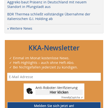
Aggreko baut Präsenz in Deutschland mit neuem
Standort in Pfungstadt aus
BDR Thermea schließt vollständige Übernahme der
italienischen G.I. Holding ab
» Weitere News
KKA-Newsletter
✓ Einmal im Monat kostenlose News.
✓ Heft-Highlights – auch ohne Heft-Abo.
✓ Bei Nichtgefallen jederzeit zu kündigen.
Anti-Roboter-Verifizierung
Hier klicken
Friendly
Captcha ⇗
Melden Sie sich jetzt an!