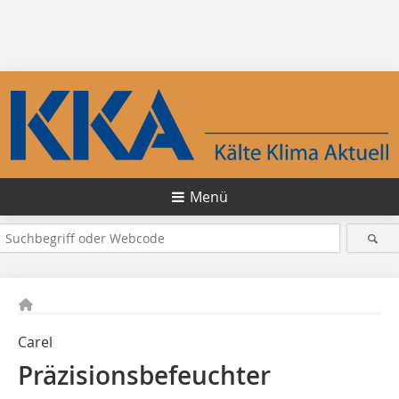
Menü
Carel
Präzisions­befeuchter