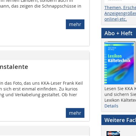
in fernen Ländern, sondern auch in
kann, das zeigen die Schnappschüsse in
Themen, Ersch
Anzeigengrößen
online) etc.
mehr
Abo + Heft
nstalente
In das Foto, das uns KKA-Leser Frank Keil
Lesen Sie KKA K
sich erst einmal einfinden. Zu kurios
und sichern Sie
ng und Verkabelung gestaltet. Ob hier
Lexikon Kältete
Details
mehr
Weitere Fa