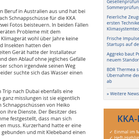
Gesellenprüfun
Sommerprüfung
Beruf in Australien aus und hat bei
Feierliche Zeug
ach Schnappschüsse für die KKA
ersten Technik
wei Fotos beisteuern. In beiden Fällen
Klimasystemtec
ageräten Probleme mit dem
 Klimagerät wohl über Jahre keine
Frische Impuls
Startups auf de
d Insekten hatten den
ten Gerät hatte der Installateur
Aggreko baut P
nd den Ablauf ohne jegliches Gefälle
neuem Standort
sser schon irgendwie seinen Weg
BDR Thermea sc
leider suchte sich das Wasser einen
Übernahme der 
ab
 Trip nach Dubai ebenfalls eine
» Weitere News
anz misslungen ist sie eigentlich
en Schnappschüssen von Heiko
on ihre Dienste. Der Besitzer des
KKA-
hme festgestellt, dass man sich
n muss. Kurzerhand hatte er eine
rät gebunden und mit Klebeband einen
✓ Einmal im M
✓ Heft-Highli