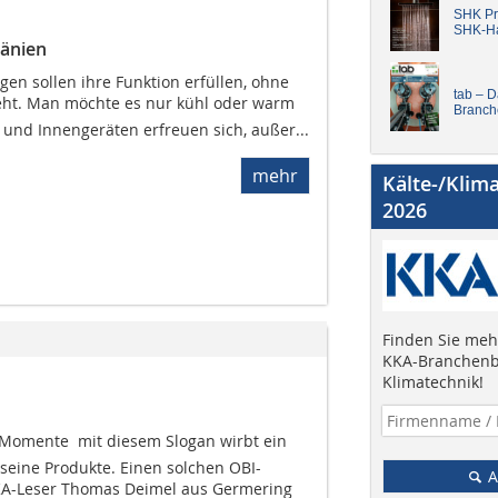
SHK Pro
SHK-H
änien
en sollen ihre Funktion erfüllen, ohne
tab – 
ht. Man möchte es nur kühl oder warm
Branch
 und Innengeräten erfreuen sich, außer...
mehr
Kälte-/Klim
2026
Finden Sie mehr
KKA-Branchenb
Klimatechnik!
-Momente  mit diesem Slogan wirbt ein
seine Produkte. Einen solchen OBI-
A
A-Leser Thomas Deimel aus Germering