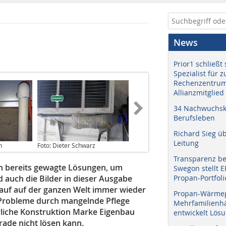
News
Prior1 schließt 
Spezialist für 
Rechenzentrum
Allianzmitglied
34 Nachwuchskr
Berufsleben
Richard Sieg ü
Leitung
n
Foto: Dieter Schwarz
Transparenz b
en bereits gewagte Lösungen, um
Swegon stellt 
auch die Bilder in dieser Ausgabe
Propan-Portfoli
uf auf der ganzen Welt immer wieder
Propan-Wärme
e Probleme durch mangelnde Pflege
Mehrfamilienhä
liche Konstruktion Marke Eigenbau
entwickelt Lös
ade nicht lösen kann.