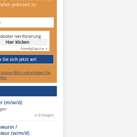
allen jederzeit zu
oboter-Verifizierung
Hier klicken
Friendly
Captcha ⇗
Sie sich jetzt an!
n kurzen Blick und erhalten Sie
nen.
r (m/w/d)
ngen
in Erlangen
ieurin /
ieur (w/m/d)