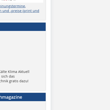
einungstermine,
 und -preise (print und
älte Klima Aktuell
 sich das
chnik gratis dazu!
chmagazine