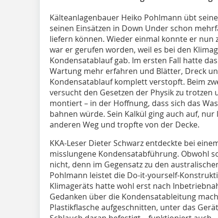
Kälteanlagenbauer Heiko Pohlmann übt seinen 
seinen Einsätzen in Down Under schon mehrf
liefern können. Wieder einmal konnte er nun z
war er gerufen worden, weil es bei den Klim
Kondensatablauf gab. Im ersten Fall hatte das
Wartung mehr erfahren und Blätter, Dreck un
Kondensatablauf komplett verstopft. Beim zwei
versucht den Gesetzen der Physik zu trotzen u
montiert – in der Hoffnung, dass sich das Wa
bahnen würde. Sein Kalkül ging auch auf, nur 
anderen Weg und tropfte von der Decke.
KKA-Leser Dieter Schwarz entdeckte bei einem
misslungene Kondensatabführung. Obwohl so g
nicht, denn im Gegensatz zu den australisch
Pohlmann leistet die Do-it-yourself-Konstrukti
Klimageräts hatte wohl erst nach Inbetriebna
Gedanken über die Kondensatableitung mache
Plastikflasche aufgeschnitten, unter das Ge
Schlauch daran befestigt – funktioniert auch.