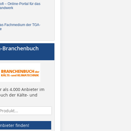
fi – Online-Portal für das
andwerk
Das Fachmedium der TGA-
e
a-Branchenbuch
 als 4.000 Anbieter im
uch der Kälte- und
nbieter finden!