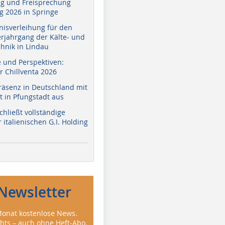
g und Freisprechung
 2026 in Springe
nisverleihung für den
erjahrgang der Kälte- und
hnik in Lindau
e und Perspektiven:
r Chillventa 2026
räsenz in Deutschland mit
 in Pfungstadt aus
hließt vollständige
italienischen G.I. Holding
Newsletter
onat kostenlose News.
ghts – auch ohne Heft-Abo.