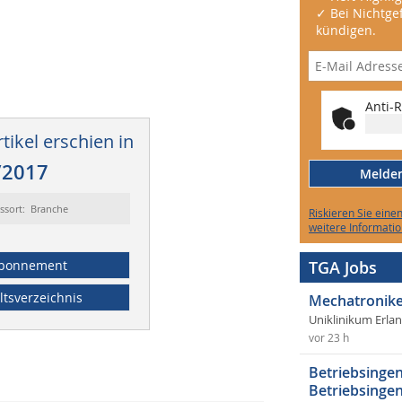
✓ Bei Nichtgef
kündigen.
Anti-R
tikel erschien in
/2017
Melden 
ssort: Branche
Riskieren Sie eine
weitere Informatio
bonnement
TGA Jobs
ltsverzeichnis
Mechatronike
Uniklinikum Erla
vor 23 h
Betriebsingen
Betriebsingen