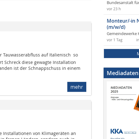
Bundesanstalt fü
vor 23 h
Monteur/-in 
(m/w/d)
Gemeindewerke 
vor 1 Tag
i
 Tauwasserabfluss auf Italienisch  so
rt Schreck diese gewagte Installation
tanden ist der Schnappschuss in einem
Mediadaten
mehr
 Installationen von Klimageräten an