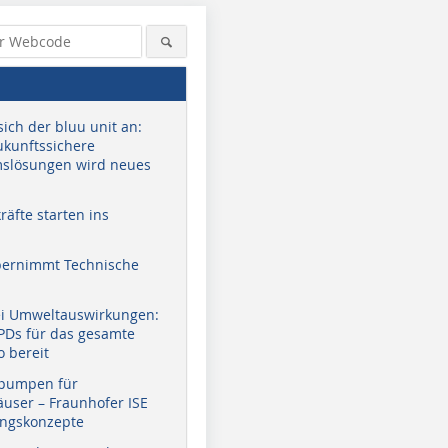
sich der bluu unit an:
zukunftssichere
slösungen wird neues
äfte starten ins
bernimmt Technische
ei Umweltauswirkungen:
EPDs für das gesamte
o bereit
pumpen für
user – Fraunhofer ISE
ungskonzepte