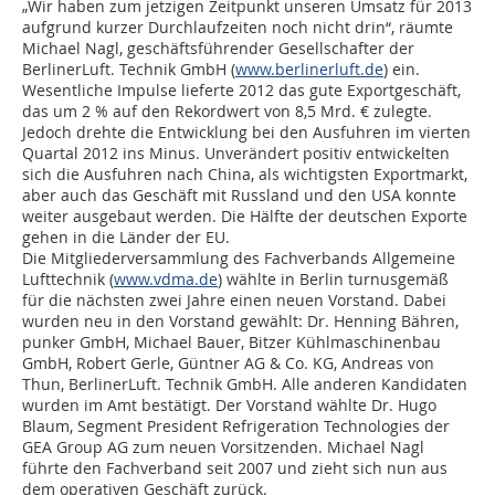
„Wir haben zum jetzigen Zeitpunkt unseren Umsatz für 2013
aufgrund kurzer Durchlaufzeiten noch nicht drin“, räumte
Michael Nagl, geschäftsführender Gesellschafter der
BerlinerLuft. Technik GmbH (
www.berlinerluft.de
) ein.
Wesentliche Impulse lieferte 2012 das gute Exportgeschäft,
das um 2 % auf den Rekordwert von 8,5 Mrd. € zulegte.
Jedoch drehte die Entwicklung bei den Ausfuhren im vierten
Quartal 2012 ins Minus. Unverändert positiv entwickelten
sich die Ausfuhren nach China, als wichtigsten Exportmarkt,
aber auch das Geschäft mit Russland und den USA konnte
weiter ausgebaut werden. Die Hälfte der deutschen Exporte
gehen in die Länder der EU.
Die Mitgliederversammlung des Fachverbands Allgemeine
Lufttechnik (
www.vdma.de
) wählte in Berlin turnusgemäß
für die nächsten zwei Jahre einen neuen Vorstand. Dabei
wurden neu in den Vorstand gewählt: Dr. Henning Bähren,
punker GmbH, Michael Bauer, Bitzer Kühlmaschinenbau
GmbH, Robert Gerle, Güntner AG & Co. KG, Andreas von
Thun, BerlinerLuft. Technik GmbH. Alle anderen Kandidaten
wurden im Amt bestätigt. Der Vorstand wählte Dr. Hugo
Blaum, Segment President Refrigeration Technologies der
GEA Group AG zum neuen Vorsitzenden. Michael Nagl
führte den Fachverband seit 2007 und zieht sich nun aus
dem operativen Geschäft zurück.