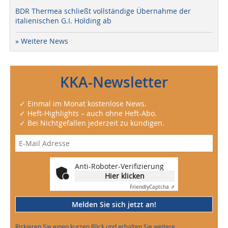
BDR Thermea schließt vollständige Übernahme der
italienischen G.I. Holding ab
» Weitere News
KKA-Newsletter
✓ Einmal im Monat kostenlose News.
✓ Heft-Highlights – auch ohne Heft-Abo.
✓ Bei Nichtgefallen jederzeit zu kündigen.
Anti-Roboter-Verifizierung
Hier klicken
Friendly
Captcha ⇗
Melden Sie sich jetzt an!
Riskieren Sie einen kurzen Blick und erhalten Sie weitere