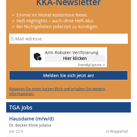
KKA-Newsletter
✓ Einmal im Monat kostenlose News.
✓ Heft-Highlights – auch ohne Heft-Abo.
✓ Bei Nichtgefallen jederzeit zu kündigen.
Anti-Roboter-Verifizierung
Hier klicken
Friendly
Captcha ⇗
Melden Sie sich jetzt an!
Riskieren Sie einen kurzen Blick und erhalten Sie weitere
Informationen.
TGA Jobs
Hausdame (m/w/d)
Dr. Becker Klinik Juliana
vor 22 h
in Wuppertal