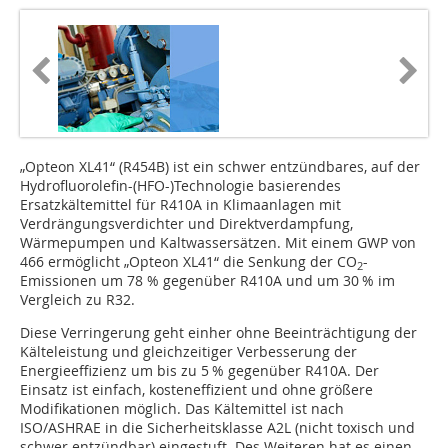
„Opteon XL41“ (R454B) ist ein schwer entzündbares, auf der
Hydrofluorolefin-(HFO-)Technologie basierendes
Ersatzkältemittel für R410A in Klimaanlagen mit
Verdrängungsverdichter und Direktverdampfung,
Wärmepumpen und Kaltwassersätzen. Mit einem GWP von
466 ermöglicht „Opteon XL41“ die Senkung der CO
-
2
Emissionen um 78 % gegenüber R410A und um 30 % im
Vergleich zu R32.
Diese Verringerung geht einher ohne Beeinträchtigung der
Kälteleistung und gleichzeitiger Verbesserung der
Energieeffizienz um bis zu 5 % gegenüber R410A. Der
Einsatz ist einfach, kosteneffizient und ohne größere
Modifikationen möglich. Das Kältemittel ist nach
ISO/ASHRAE in die Sicherheitsklasse A2L (nicht toxisch und
schwer entzündbar) eingestuft. Des Weiteren hat es einen