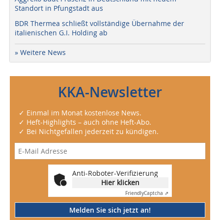
Standort in Pfungstadt aus
BDR Thermea schließt vollständige Übernahme der
italienischen G.I. Holding ab
» Weitere News
KKA-Newsletter
✓ Einmal im Monat kostenlose News.
✓ Heft-Highlights – auch ohne Heft-Abo.
✓ Bei Nichtgefallen jederzeit zu kündigen.
Anti-Roboter-Verifizierung
Hier klicken
Friendly
Captcha ⇗
Melden Sie sich jetzt an!