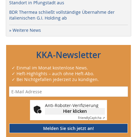
Standort in Pfungstadt aus
BDR Thermea schließt vollständige Übernahme der
italienischen G.I. Holding ab
» Weitere News
KKA-Newsletter
✓ Einmal im Monat kostenlose News.
✓ Heft-Highlights – auch ohne Heft-Abo.
✓ Bei Nichtgefallen jederzeit zu kündigen.
Anti-Roboter-Verifizierung
Hier klicken
Friendly
Captcha ⇗
Melden Sie sich jetzt an!