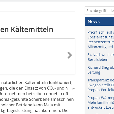
News
hen Kältemitteln
Prior1 schließt 
Spezialist für 
Rechenzentrum
Allianzmitglied
34 Nachwuchskr
Berufsleben
Richard Sieg ü
Leitung
Transparenz b
natürlichen Kältemitteln funktioniert,
Swegon stellt 
gen, die den Einsatz von CO
- und NH
-
2
3
Propan-Portfoli
-Unternehmen betreiben ohnehin oft
Propan-Wärme
mmoniakgekühlte Scherbeneismaschinen
Mehrfamilienhä
 solcher Betriebe kann Maja mit
entwickelt Lös
 kg Tagesleis­tung nachkommen. Die