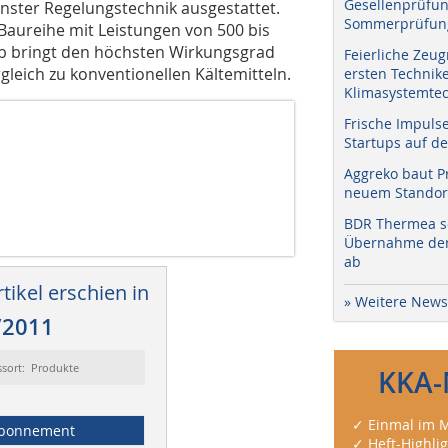
Gesellenprüfun
nster Regelungstechnik ausgestattet.
Sommerprüfung
Baureihe mit Leistungen von 500 bis
eb bringt den höchsten Wirkungsgrad
Feierliche Zeug
gleich zu konventionellen Kältemitteln.
ersten Technik
Klimasystemtec
Frische Impuls
Startups auf de
Aggreko baut P
neuem Standort
BDR Thermea sc
Übernahme der 
ab
tikel erschien in
» Weitere News
/2011
ssort: Produkte
KKA-
✓ Einmal im M
bonnement
✓ Heft-Highli