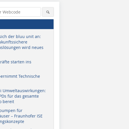
sich der bluu unit an:
zukunftssichere
slösungen wird neues
äfte starten ins
bernimmt Technische
ei Umweltauswirkungen:
EPDs für das gesamte
o bereit
pumpen für
user – Fraunhofer ISE
ungskonzepte