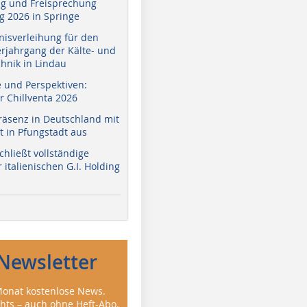
g und Freisprechung
 2026 in Springe
nisverleihung für den
erjahrgang der Kälte- und
hnik in Lindau
e und Perspektiven:
r Chillventa 2026
räsenz in Deutschland mit
 in Pfungstadt aus
hließt vollständige
italienischen G.I. Holding
Newsletter
onat kostenlose News.
ghts – auch ohne Heft-Abo.