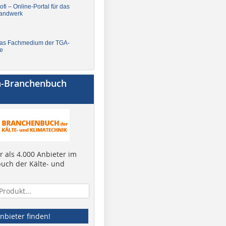
fi – Online-Portal für das
andwerk
Das Fachmedium der TGA-
e
a-Branchenbuch
 als 4.000 Anbieter im
uch der Kälte- und
nbieter finden!