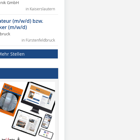
chnik GmbH
in Kaiserslautern
lateur (m/w/d) bzw.
ker (m/w/d)
dbruck
in Fürstenfeldbruck
Mehr Stellen