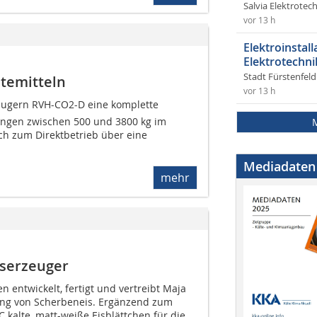
Salvia Elektrote
vor 13 h
Elektroinstal
Elektrotechni
Stadt Fürstenfel
ltemitteln
vor 13 h
eugern RVH-CO2-D eine komplette
ungen zwischen 500 und 3800 kg im
ch zum Direktbetrieb über eine
Mediadaten
mehr
iserzeuger
en entwickelt, fertigt und vertreibt Maja
ung von Scherbeneis. Ergänzend zum
C kalte, matt-weiße Eisblättchen für die...