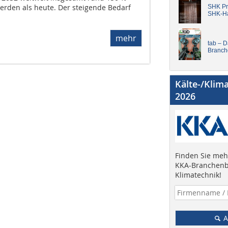
erden als heute. Der steigende Bedarf
SHK Pro
SHK-H
mehr
tab – 
Branch
Kälte-/Klim
2026
Finden Sie mehr
KKA-Branchenb
Klimatechnik!
A