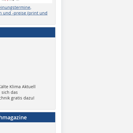
einungstermine,
 und -preise (print und
älte Klima Aktuell
 sich das
chnik gratis dazu!
chmagazine