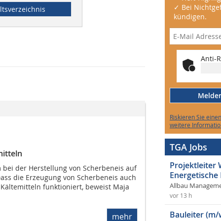
✓ Bei Nichtgef
ltsverzeichnis
kündigen.
Anti-R
Melden 
Riskieren Sie eine
weitere Informatio
TGA Jobs
itteln
Projektleite
 bei der Herstellung von Scherbeneis auf
Energetische
 Dass die Erzeugung von Scherbeneis auch
Allbau Manageme
ältemitteln funktioniert, beweist Maja
vor 13 h
Bauleiter (m/
mehr