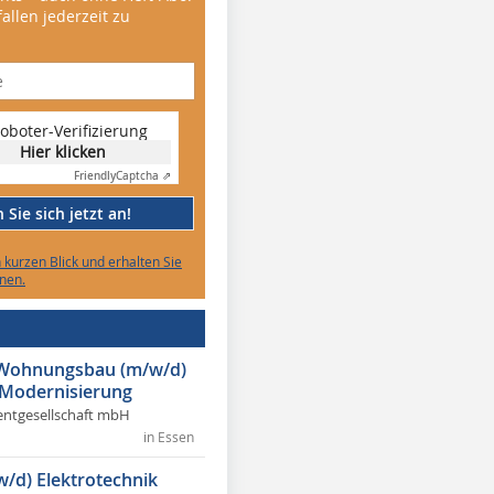
allen jederzeit zu
oboter-Verifizierung
Hier klicken
Friendly
Captcha ⇗
Sie sich jetzt an!
n kurzen Blick und erhalten Sie
nen.
r Wohnungsbau (m/w/d)
 Modernisierung
ntgesellschaft mbH
in Essen
w/d) Elektrotechnik