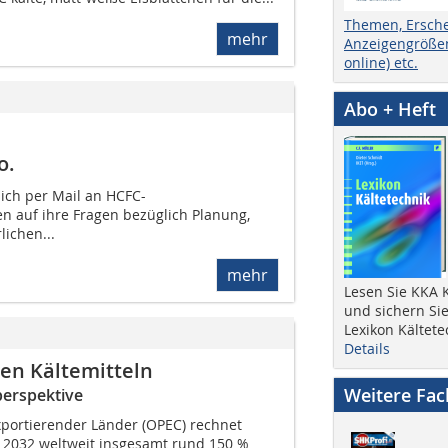
Themen, Ersch
mehr
Anzeigengrößen
online) etc.
Abo + Heft
o.
ich per Mail an HCFC-
auf ihre Fragen bezüglich Planung,
ichen...
mehr
Lesen Sie KKA K
und sichern Sie
Lexikon Kältete
Details
n Kältemitteln
Weitere Fa
perspektive
xportierender Länder (OPEC) rechnet
r 2032 weltweit insgesamt rund 150 %