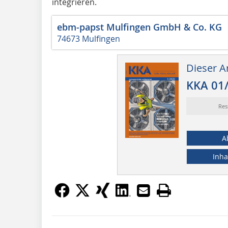
integrieren.
ebm-papst Mulfingen GmbH & Co. KG
74673 Mulfingen
Dieser Ar
KKA 01
Res
A
Inha