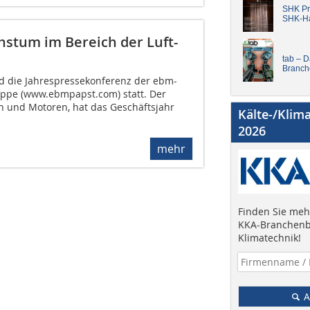
SHK Pro
SHK-H
stum im Bereich der Luft-
tab – 
Branch
nd die Jahrespressekonferenz der ebm-
pe (www.ebmpapst.com) statt. Der
en und Motoren, hat das Geschäftsjahr
Kälte-/Klim
2026
mehr
Finden Sie mehr
KKA-Branchenb
Klimatechnik!
A