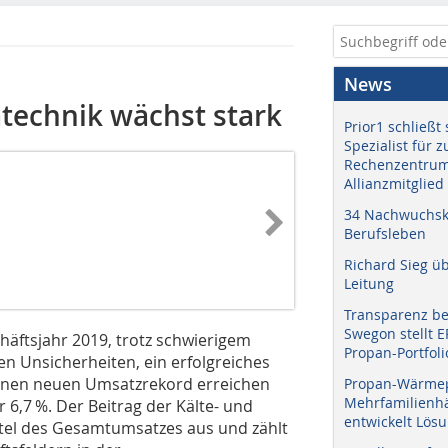
News
technik wächst stark
Prior1 schließt 
Spezialist für 
Rechenzentrum
Allianzmitglied
34 Nachwuchskr
Berufsleben
Richard Sieg ü
Leitung
Transparenz b
Swegon stellt 
äftsjahr 2019, trotz schwierigem
Propan-Portfoli
en Unsicherheiten, ein erfolgreiches
 einen neuen Umsatzrekord erreichen
Propan-Wärme
Mehrfamilienhä
,7 %. Der Beitrag der Kälte- und
entwickelt Lös
rtel des Gesamtumsatzes aus und zählt