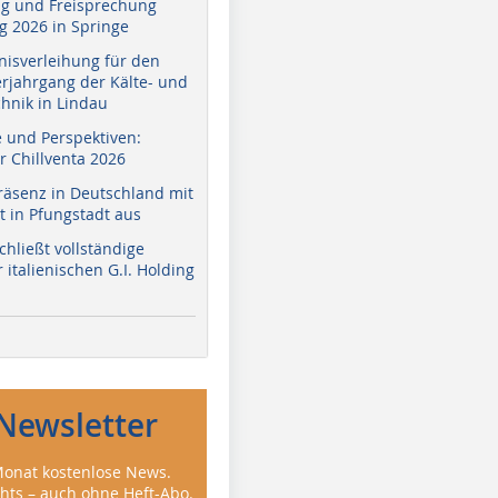
g und Freisprechung
 2026 in Springe
nisverleihung für den
erjahrgang der Kälte- und
hnik in Lindau
e und Perspektiven:
r Chillventa 2026
räsenz in Deutschland mit
 in Pfungstadt aus
hließt vollständige
italienischen G.I. Holding
Newsletter
onat kostenlose News.
ghts – auch ohne Heft-Abo.