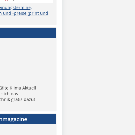
einungstermine,
 und -preise (print und
älte Klima Aktuell
 sich das
chnik gratis dazu!
chmagazine