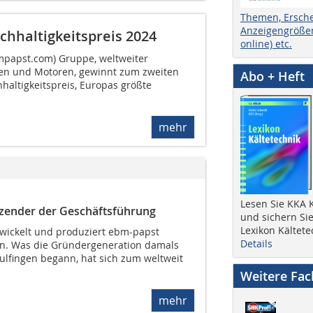
Themen, Ersch
Anzeigengrößen
hhaltigkeitspreis 2024
online) etc.
papst.com) Gruppe, weltweiter
oren und Motoren, gewinnt zum zweiten
Abo + Heft
altigkeitspreis, Europas größte
mehr
Lesen Sie KKA K
tzender der Geschäftsführung
und sichern Sie
Lexikon Kältete
twickelt und produziert ebm-papst
Details
en. Was die Gründergeneration damals
ulfingen begann, hat sich zum weltweit
Weitere Fa
mehr