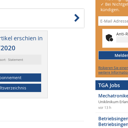
✓ Bei Nichtgef
kündigen.
Anti-R
tikel erschien in
/2020
Melden 
sort: Statement
Riskieren Sie eine
weitere Informatio
bonnement
TGA Jobs
ltsverzeichnis
Mechatronike
Uniklinikum Erla
vor 13 h
Betriebsingen
Betriebsingen