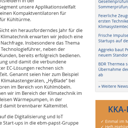
tsfeldern in der
Gesellenprüfun
egment unsere Applikationsvielfalt
Sommerprüfung
leinen Kompaktventilatoren für
Feierliche Zeug
für Kühltürme.
ersten Technik
Klimasystemtec
Sicht ein herausforderndes Jahr für die
Frische Impuls
Klimatechnik erwarten wir jedoch eine
Startups auf de
le Nachfrage. Insbesondere das Thema
als Technologieführer, neben der
Aggreko baut P
Kunden, bereits erfolgreich bedienen.
neuem Standort
rung und damit die verbundene
BDR Thermea sc
nter EC-Lösungen rechnen sich
Übernahme der 
Zeit. Genannt seien hier zum Beispiel
ab
 Klimakastengeräten, „HyBlade“ bei
» Weitere News
otoren im Bereich von Kühlmöbeln.
n wir im Bereich der Klimatechnik im
 leisen Wärmepumpen, in der
d damit brennbarer Kältemittel.
KKA-
f die Digitalisierung und IoT
✓ Einmal im M
e Start-ups in die ebm-papst-Gruppe
✓ Heft-Highli