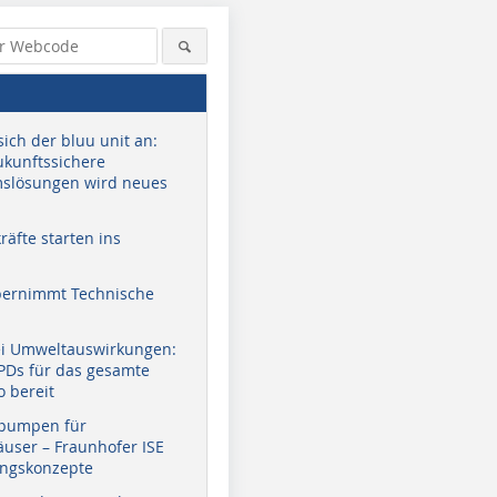
sich der bluu unit an:
zukunftssichere
slösungen wird neues
äfte starten ins
bernimmt Technische
ei Umweltauswirkungen:
EPDs für das gesamte
o bereit
pumpen für
user – Fraunhofer ISE
ungskonzepte