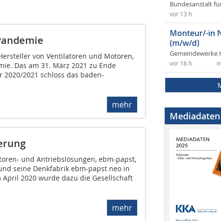
Bundesanstalt fü
vor 13 h
Monteur/-in 
 Pandemie
(m/w/d)
Gemeindewerke 
ersteller von Ventilatoren und Motoren,
vor 16 h
i
mie. Das am 31. März 2021 zu Ende
r 2020/2021 schloss das baden-
mehr
Mediadaten
ierung
atoren- und Antriebslösungen, ebm-papst,
 und seine Denkfabrik ebm-papst neo in
 April 2020 wurde dazu die Gesellschaft
mehr