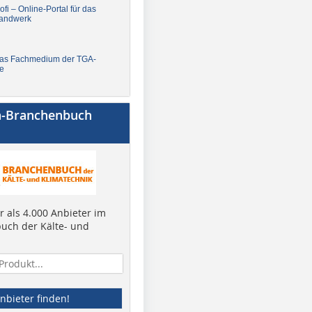
fi – Online-Portal für das
andwerk
Das Fachmedium der TGA-
e
a-Branchenbuch
 als 4.000 Anbieter im
uch der Kälte- und
nbieter finden!