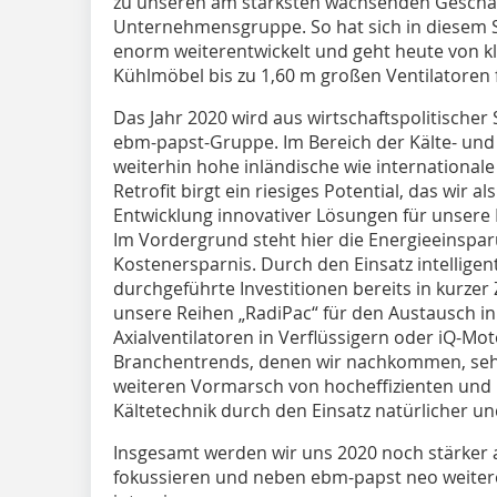
zu unseren am stärksten wachsenden Geschäf
Unternehmensgruppe. So hat sich in diesem S
enorm weiterentwickelt und geht heute von k
Kühlmöbel bis zu 1,60 m großen Ventilatoren 
Das Jahr 2020 wird aus wirtschaftspolitischer 
ebm-papst-Gruppe. Im Bereich der Kälte- und 
weiterhin hohe inländische wie internationa
Retrofit birgt ein riesiges Potential, das wir 
Entwicklung innovativer Lösungen für unsere 
Im Vordergrund steht hier die Energieeinspa
Kostenersparnis. Durch den Einsatz intellige
durchgeführte Investitionen bereits in kurzer 
unsere Reihen „RadiPac“ für den Austausch in
Axialventilatoren in Verflüssigern oder iQ-M
Branchentrends, denen wir nachkommen, sehe
weiteren Vormarsch von hocheffizienten und
Kältetechnik durch den Einsatz natürlicher un
Insgesamt werden wir uns 2020 noch stärker au
fokussieren und neben ebm-papst neo weiter