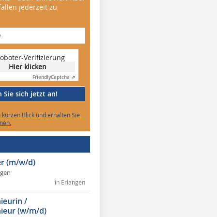
allen jederzeit zu
oboter-Verifizierung
Hier klicken
Friendly
Captcha ⇗
Sie sich jetzt an!
n kurzen Blick und erhalten Sie
nen.
r (m/w/d)
ngen
in Erlangen
ieurin /
ieur (w/m/d)