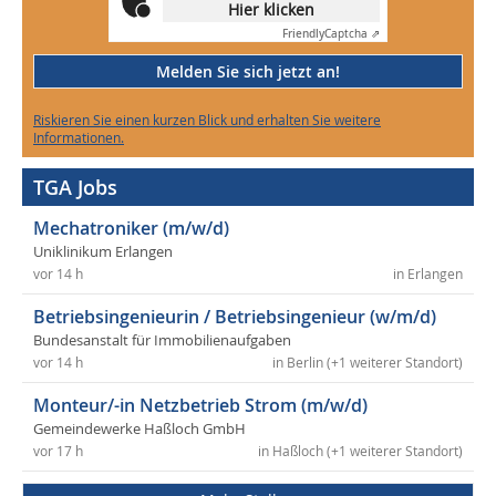
Hier klicken
Friendly
Captcha ⇗
Melden Sie sich jetzt an!
Riskieren Sie einen kurzen Blick und erhalten Sie weitere
Informationen.
TGA Jobs
Mechatroniker (m/w/d)
Uniklinikum Erlangen
vor 14 h
in Erlangen
Betriebsingenieurin / Betriebsingenieur (w/m/d)
Bundesanstalt für Immobilienaufgaben
vor 14 h
in Berlin (+1 weiterer Standort)
Monteur/-in Netzbetrieb Strom (m/w/d)
Gemeindewerke Haßloch GmbH
vor 17 h
in Haßloch (+1 weiterer Standort)