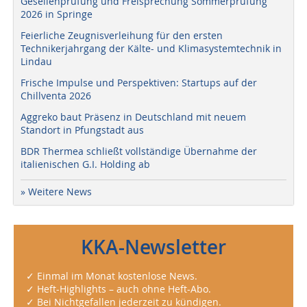
Gesellenprüfung und Freisprechung Sommerprüfung
2026 in Springe
Feierliche Zeugnisverleihung für den ersten
Technikerjahrgang der Kälte- und Klimasystemtechnik in
Lindau
Frische Impulse und Perspektiven: Startups auf der
Chillventa 2026
Aggreko baut Präsenz in Deutschland mit neuem
Standort in Pfungstadt aus
BDR Thermea schließt vollständige Übernahme der
italienischen G.I. Holding ab
» Weitere News
KKA-Newsletter
✓ Einmal im Monat kostenlose News.
✓ Heft-Highlights – auch ohne Heft-Abo.
✓ Bei Nichtgefallen jederzeit zu kündigen.