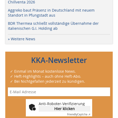
Chillventa 2026
Aggreko baut Präsenz in Deutschland mit neuem
Standort in Pfungstadt aus
BDR Thermea schließt vollständige Übernahme der
italienischen G.I. Holding ab
» Weitere News
KKA-Newsletter
✓ Einmal im Monat kostenlose News.
✓ Heft-Highlights – auch ohne Heft-Abo.
✓ Bei Nichtgefallen jederzeit zu kündigen.
Anti-Roboter-Verifizierung
Hier klicken
Friendly
Captcha ⇗