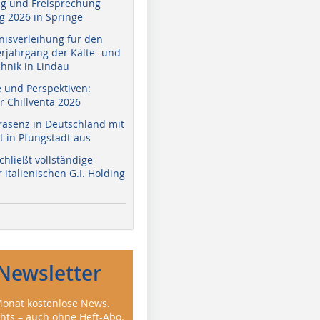
g und Freisprechung
 2026 in Springe
nisverleihung für den
erjahrgang der Kälte- und
hnik in Lindau
e und Perspektiven:
r Chillventa 2026
räsenz in Deutschland mit
 in Pfungstadt aus
hließt vollständige
italienischen G.I. Holding
Newsletter
onat kostenlose News.
ghts – auch ohne Heft-Abo.