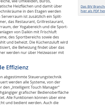
reiche, wie Umkleiden, Büros,
atische Heizflächen und damit über
Das BIV Branc
echnikräume in den Etagen werden
hier als PDF he
Serverraum ist zusätzlich ein Split-
er, das Restaurant, Grillrestaurant,
raum, der Yogabereich und die Sport-
lagen von Daikin mit Frischluft
ume, des Sportbereichs sowie des
lt und beheizt. Die Küchenzuluft wird
isiert, die Beheizung findet über das
mmer werden nur über Heizwasser mit
e Effizienz
en abgestimmte Steuerungstechnik
teuert werden alle Systeme, von der
 den „Intelligent Touch Manager“
rchgängiger grafischer Bedienoberfläche
ietet. Alle Funktionen können über eine
cht und bedient werden. Auch die