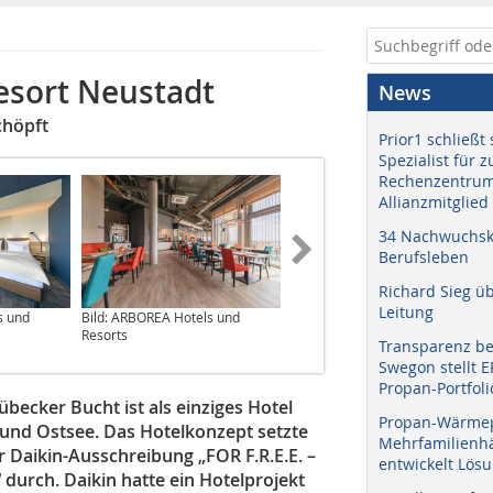
esort Neustadt
News
chöpft
Prior1 schließt 
Spezialist für 
Rechenzentrum
Allianzmitglied
34 Nachwuchskr
Berufsleben
Richard Sieg ü
Leitung
s und
Bild: ARBOREA Hotels und
Rendering: JOI-Design
Resorts
Transparenz b
Swegon stellt 
Propan-Portfoli
becker Bucht ist als einziges Hotel
Propan-Wärme
 und Ostsee. Das Hotelkonzept setzte
Mehrfamilienhä
 Daikin-Ausschreibung „FOR F.R.E.E. –
entwickelt Lös
 durch. Daikin hatte ein Hotelprojekt