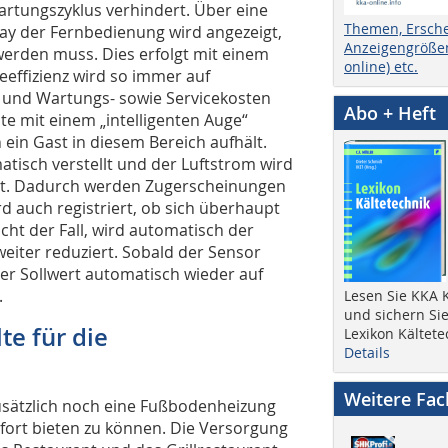
artungszyklus verhindert. Über eine
Themen, Ersch
ay der Fernbedienung wird angezeigt,
Anzeigengrößen
werden muss. Dies erfolgt mit einem
online) etc.
effizienz wird so immer auf
 und Wartungs- sowie Servicekosten
Abo + Heft
te mit einem „intelligenten Auge“
 ein Gast in diesem Bereich aufhält.
atisch verstellt und der Luftstrom wird
lt. Dadurch werden Zug­erschei­nun­gen
 auch regis­triert, ob sich überhaupt
cht der Fall, wird automatisch der
eiter reduziert. Sobald der Sensor
der Sollwert automatisch wieder auf
.
Lesen Sie KKA K
und sichern Sie
e für die
Lexikon Kältete
Details
Weitere Fa
zusätzlich noch eine Fußbodenheizung
fort bieten zu können. Die Versorgung