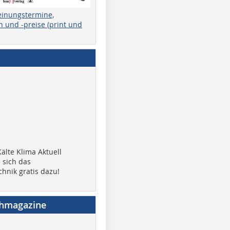
einungstermine,
 und -preise (print und
älte Klima Aktuell
 sich das
chnik gratis dazu!
chmagazine