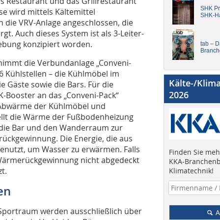
 Restaurant und das Grillrestaurant
SHK Pro
e wird mittels Kälte­mittel
SHK-H
n die VRV-Anlage angeschlossen, die
gt. Auch dieses System ist als 3-Leiter-
ebung konzipiert worden.
tab – 
Branch
nimmt die Verbundanlage „Conveni-
36 Kühlstellen – die Kühlmöbel im
Kälte-/Klim
e Gäste sowie die Bars. Für die
2026
K-Booster an das „Conveni-Pack“
e Abwärme der Kühlmöbel und
llt die Wärme der Fußbodenheizung
 die Bar und den Wanderraum zur
rückgewinnung. Die Energie, die aus
enutzt, um Wasser zu erwärmen. Falls
Finden Sie mehr
Wärmerückgewinnung nicht abgedeckt
KKA-Branchenb
t.
Klimatechnik!
en
Sportraum werden ausschließlich über
A