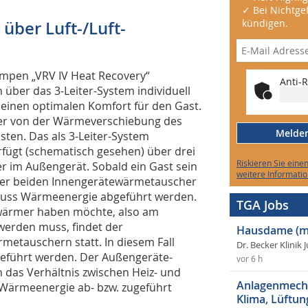
✓ Bei Nichtgef
kündigen.
über Luft-/Luft-
mpen „VRV IV Heat Recovery“
Anti-R
über das 3-Leiter-System individuell
 einen optimalen Komfort für den Gast.
eiber von der Wärmeverschiebung des
Melden 
sten. Das als 3-Leiter-System
fügt (schematisch gesehen) über drei
Riskieren Sie eine
 im Außengerät. Sobald ein Gast sein
weitere Informatio
er beiden Innengerätewärmetauscher
muss Wärmeenergie abgeführt werden.
TGA Jobs
 wärmer haben möchte, also am
erden muss, findet der
Hausdame (m
etauschern statt. In diesem Fall
Dr. Becker Klinik 
geführt werden. Der Außengeräte-
vor 6 h
das Verhältnis zwischen Heiz- und
Anlagenmecha
h Wärmeenergie ab- bzw. zugeführt
Klima, Lüftun