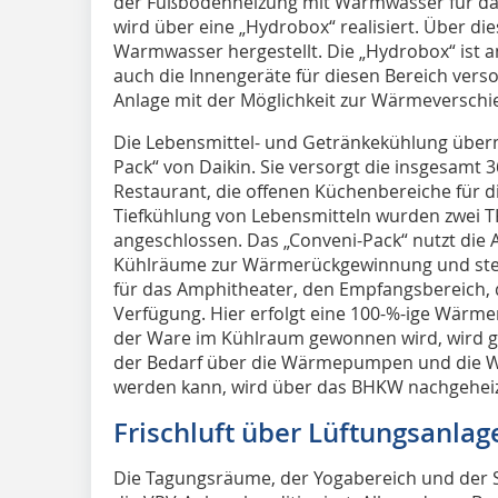
der Fußbodenheizung mit Warmwasser für das
wird über eine „Hydrobox“ realisiert. Über dies
Warmwasser hergestellt. Die „Hydrobox“ ist a
auch die Innengeräte für diesen Bereich versor
Anlage mit der Möglichkeit zur Wärme­verschi
Die Lebensmittel- und Getränkekühlung über
Pack“ von Daikin. Sie versorgt die insgesamt 
Restaurant, die offenen Küchenbereiche für di
Tiefkühlung von Lebensmitteln wurden zwei T
angeschlossen. Das „Conveni-Pack“ nutzt di
Kühlräume zur Wärmerückgewinnung und ste
für das Amphitheater, den Empfangsbereich,
Verfügung. Hier erfolgt eine 100-%-ige Wärme
der Ware im Kühlraum gewonnen wird, wird g
der Bedarf über die Wärmepumpen und die 
werden kann, wird über das BHKW nachgeheiz
Frischluft über Lüftungsanlag
Die Tagungsräume, der Yoga­bereich und der 