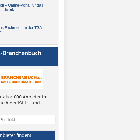
fi – Online-Portal für das
andwerk
Das Fachmedium der TGA-
e
a-Branchenbuch
 als 4.000 Anbieter im
uch der Kälte- und
nbieter finden!