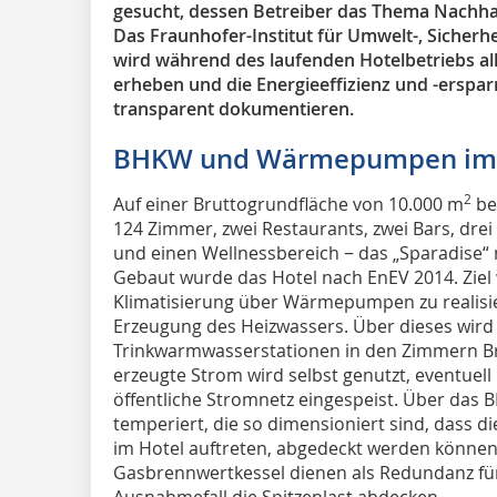
gesucht, dessen Betreiber das Thema Nachhal
Das Fraunhofer-Institut für Umwelt-, Sicherh
wird während des laufenden Hotelbetriebs al
erheben und die Energieeffizienz und -erspar
transparent dokumentieren.
BHKW und Wärmepumpen im
2
Auf einer Bruttogrundfläche von 10.000 m
be
124 Zimmer, zwei Restaurants, zwei Bars, dre
und einen Wellnessbereich − das „Sparadise
Gebaut wurde das Hotel nach EnEV 2014. Ziel
Klimatisierung über Wärmepumpen zu realisier
Erzeugung des Heizwassers. Über dieses wird
Trinkwarmwasserstationen in den Zimmern B
erzeugte Strom wird selbst genutzt, eventuell
öffentliche Stromnetz eingespeist. Über da
temperiert, die so dimensioniert sind, dass d
im Hotel auftreten, abgedeckt werden können.
Gasbrennwertkessel dienen als Redundanz fü
Ausnahmefall die Spitzenlast abdecken.