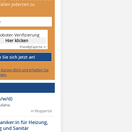
allen jederzeit zu
oboter-Verifizierung
Hier klicken
Friendly
Captcha ⇗
Sie sich jetzt an!
n kurzen Blick und erhalten Sie
nen.
/w/d)
Juliana
in Wuppertal
niker:in für Heizung,
g und Sanitär