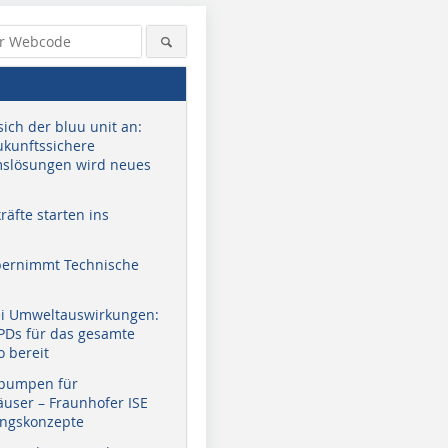
sich der bluu unit an:
zukunftssichere
slösungen wird neues
äfte starten ins
bernimmt Technische
Foto: Daikin
Foto: Brauneis
ei Umweltauswirkungen:
EPDs für das gesamte
o bereit
pumpen für
user – Fraunhofer ISE
ungskonzepte