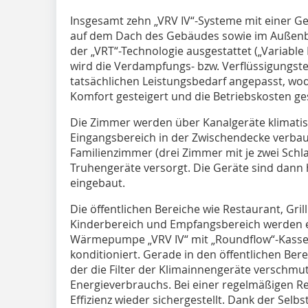
Insgesamt zehn „VRV IV“-Systeme mit einer 
auf dem Dach des Gebäudes sowie im Außenbere
der „VRT“-Technologie ausgestattet („Variabl
wird die Verdampfungs- bzw. Verflüssigungst
tatsächlichen Leistungsbedarf angepasst, wo
Komfort gesteigert und die Betriebskosten g
Die Zimmer werden über Kanalgeräte klimatisier
Eingangsbereich in der Zwischendecke verbau
Familienzimmer (drei Zimmer mit je zwei Schl
Truhengeräte versorgt. Die Geräte sind dann 
eingebaut.
Die öffentlichen Bereiche wie Restaurant, Gri
Kinderbereich und Empfangsbereich werden ebe
Wärmepumpe „VRV IV“ mit „Roundflow“-Kasset
konditioniert. Gerade in den öffentlichen Berei
der die Filter der Klimainnengeräte verschmut
Energieverbrauchs. Bei einer regelmäßigen Rei
Effizienz wieder sichergestellt. Dank der Selb