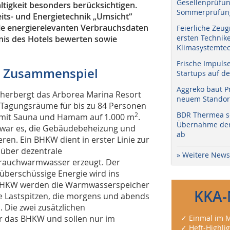
Gesellenprüfun
tigkeit besonders berücksichtigen.
Sommerprüfung
eits- und Energietechnik „Umsicht“
le energierelevanten Verbrauchsdaten
Feierliche Zeug
ersten Technik
nis des Hotels bewerten sowie
Klimasystemtec
Frische Impuls
 Zusammenspiel
Startups auf de
Aggreko baut P
herbergt das Arborea Marina Resort
neuem Standort
i Tagungsräume für bis zu 84 Personen
BDR Thermea sc
2
“ mit Sauna und Hamam auf 1.000 m
.
Übernahme der 
 war es, die Gebäudebeheizung und
ab
en. Ein BHKW dient in erster Linie zur
 über dezentrale
» Weitere News
rauchwarmwasser erzeugt. Der
 überschüssige Energie wird ins
s BHKW werden die Warmwasserspeicher
KKA-
ie Lastspitzen, die morgens und abends
 Die zwei zusätzlichen
r das BHKW und sollen nur im
✓ Einmal im M
✓ Heft-Highli