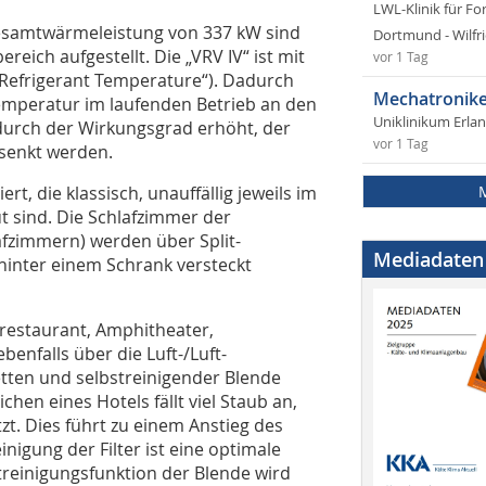
LWL-Klinik für Fo
Gesamtwärmeleistung von 337 kW sind
Dortmund - Wilfri
ich aufgestellt. Die „VRV IV“ ist mit
vor 1 Tag
e Refrigerant Temperature“). Dadurch
Mechatronike
emperatur im laufenden Betrieb an den
Uniklinikum Erla
durch der Wirkungsgrad erhöht, der
vor 1 Tag
esenkt werden.
t, die klassisch, unauffällig jeweils im
t sind. Die Schlafzimmer der
afzimmern) werden über Split-
Mediadaten
hinter einem Schrank versteckt
llrestaurant, Amphitheater,
nfalls über die Luft-/Luft-
ten und selbstreinigender Blende
chen eines Hotels fällt viel Staub an,
zt. Dies führt zu einem Anstieg des
nigung der Filter ist eine optimale
streinigungsfunktion der Blende wird