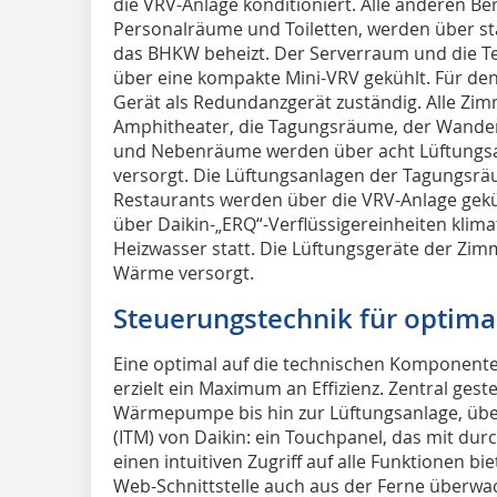
die VRV-Anlage konditioniert. Alle anderen Be
Personalräume und Toiletten, werden über st
das BHKW beheizt. Der Serverraum und die T
über eine kompakte Mini-VRV gekühlt. Für den 
Gerät als Redundanzgerät zuständig. Alle Zimm
Amphitheater, die Tagungsräume, der Wander
und Nebenräume werden über acht Lüftungsan
versorgt. Die Lüftungsanlagen der Tagungsrä
Restaurants werden über die VRV-Anlage geküh
über Daikin-„ERQ“-Verflüssigereinheiten klimat
Heizwasser statt. Die Lüftungsgeräte der Zi
Wärme versorgt.
Steuerungstechnik für optimal
Eine optimal auf die technischen Komponent
erzielt ein Maximum an Effizienz. Zentral ges
Wärmepumpe bis hin zur Lüftungsanlage, über
(ITM) von Daikin: ein Touchpanel, das mit du
einen intuitiven Zugriff auf alle Funktionen b
Web-Schnittstelle auch aus der Ferne überwa