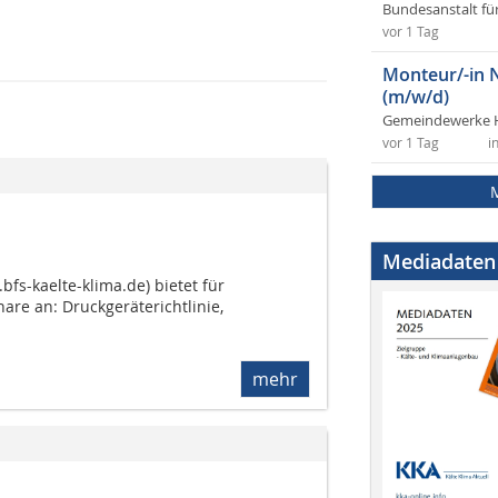
Bundesanstalt fü
vor 1 Tag
Monteur/-in 
(m/w/d)
Gemeindewerke 
vor 1 Tag
i
Mediadaten
fs-kaelte-klima.de) bietet für
re an: Druckgeräterichtlinie,
mehr