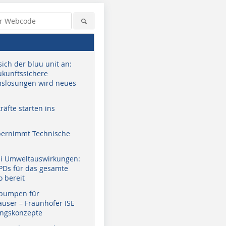
sich der bluu unit an:
zukunftssichere
slösungen wird neues
äfte starten ins
bernimmt Technische
ei Umweltauswirkungen:
EPDs für das gesamte
o bereit
pumpen für
user – Fraunhofer ISE
ungskonzepte