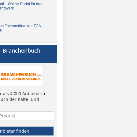
fi – Online-Portal für das
andwerk
Das Fachmedium der TGA-
e
a-Branchenbuch
 als 4.000 Anbieter im
uch der Kälte- und
nbieter finden!