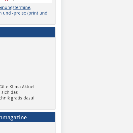
einungstermine,
 und -preise (print und
älte Klima Aktuell
 sich das
chnik gratis dazu!
chmagazine