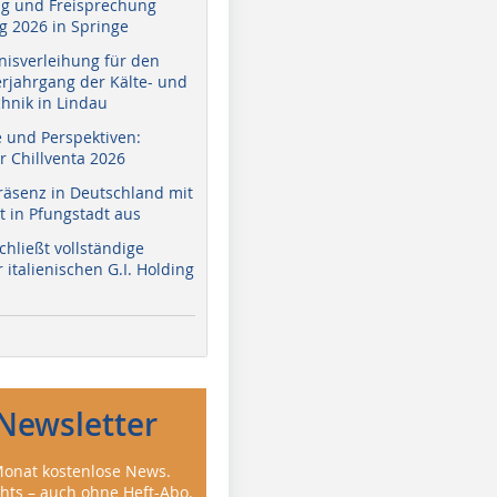
g und Freisprechung
 2026 in Springe
nisverleihung für den
erjahrgang der Kälte- und
hnik in Lindau
e und Perspektiven:
r Chillventa 2026
räsenz in Deutschland mit
 in Pfungstadt aus
hließt vollständige
italienischen G.I. Holding
Newsletter
onat kostenlose News.
ghts – auch ohne Heft-Abo.