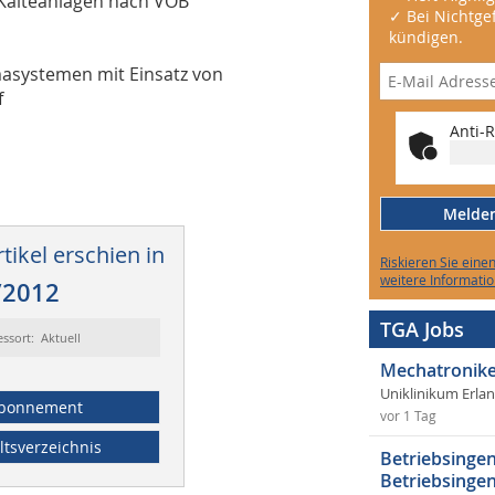
 Kälteanlagen nach VOB
✓ Bei Nichtgef
kündigen.
masystemen mit Einsatz von
f
Anti-R
Melden 
tikel erschien in
Riskieren Sie eine
weitere Informatio
/2012
TGA Jobs
essort: Aktuell
Mechatronike
Uniklinikum Erla
bonnement
vor 1 Tag
ltsverzeichnis
Betriebsingen
Betriebsingen