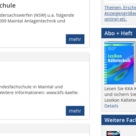
chule
Themen, Ersch
Anzeigengrößen
dersachswerfen (NSW) u.a. folgende
online) etc.
2009 Maintal Anlagentechnik und
Abo + Heft
mehr
ndesfachschule in Maintal und
Lesen Sie KKA K
Weitere Informationen: www.bfs-kaelte-
und sichern Sie
Lexikon Kältete
Details
mehr
Weitere Fa