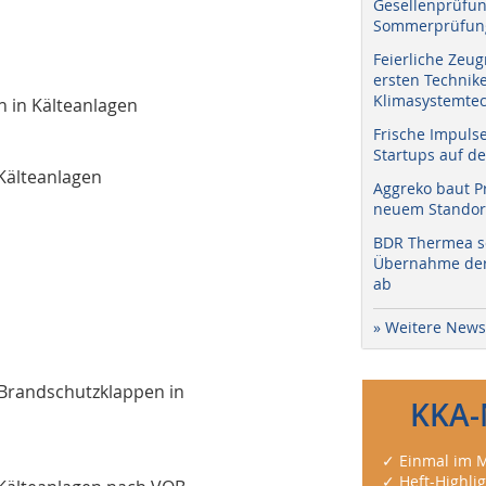
Gesellenprüfun
Sommerprüfung
Feierliche Zeug
ersten Technik
Klimasystemtec
n in Kälteanlagen
Frische Impuls
Startups auf de
Kälteanlagen
Aggreko baut P
neuem Standort
BDR Thermea sc
Übernahme der 
ab
» Weitere News
Brandschutzklappen in
KKA-
✓ Einmal im M
✓ Heft-Highli