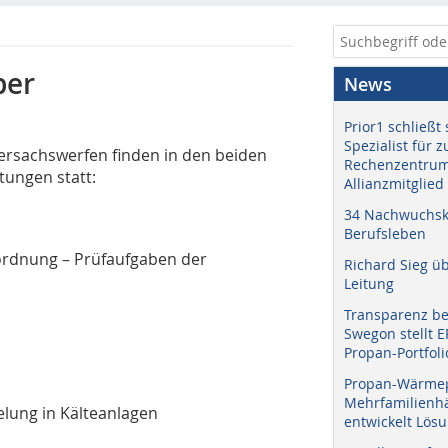
ber
News
Prior1 schließt 
Spezialist für 
ersachswerfen finden in den beiden
Rechenzentrum
ungen statt:
Allianzmitglied
34 Nachwuchskr
Berufsleben
rordnung – Prüfaufgaben der
Richard Sieg ü
Leitung
Transparenz b
Swegon stellt 
Propan-Portfoli
Propan-Wärme
Mehrfamilienhä
elung in Kälteanlagen
entwickelt Lös