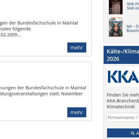
SHK Pro
SHK-H
ngen der Bundesfachschule in Maintal
tab – 
esden folgende
Branch
02.2009...
mehr
Kälte-/Klim
2026
sungen der Bundesfachschule in Maintal
ldungsveranstaltungen statt: November
Finden Sie mehr
KKA-Branchenb
Klimatechnik!
mehr
A