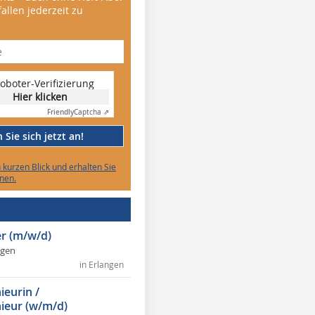
allen jederzeit zu
oboter-Verifizierung
Hier klicken
Friendly
Captcha ⇗
Sie sich jetzt an!
n kurzen Blick und erhalten Sie
nen.
r (m/w/d)
ngen
in Erlangen
ieurin /
ieur (w/m/d)