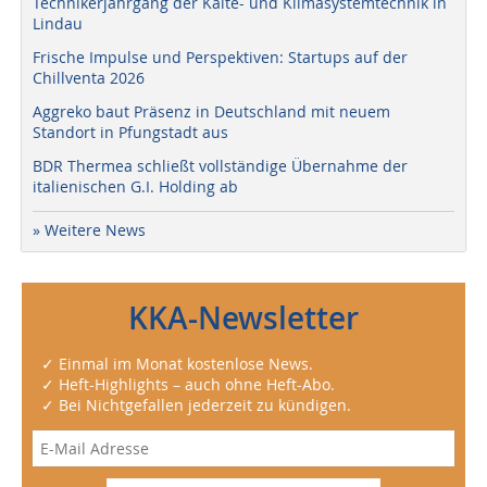
Technikerjahrgang der Kälte- und Klimasystemtechnik in
Lindau
Frische Impulse und Perspektiven: Startups auf der
Chillventa 2026
Aggreko baut Präsenz in Deutschland mit neuem
Standort in Pfungstadt aus
BDR Thermea schließt vollständige Übernahme der
italienischen G.I. Holding ab
» Weitere News
KKA-Newsletter
✓ Einmal im Monat kostenlose News.
✓ Heft-Highlights – auch ohne Heft-Abo.
✓ Bei Nichtgefallen jederzeit zu kündigen.