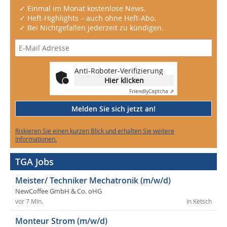
✓ Einmal im Monat kostenlose News.
✓ Heft-Highlights – auch ohne Heft-Abo.
✓ Bei Nichtgefallen jederzeit zu kündigen.
Anti-Roboter-Verifizierung
Hier klicken
Friendly
Captcha ⇗
Melden Sie sich jetzt an!
Riskieren Sie einen kurzen Blick und erhalten Sie weitere
Informationen.
TGA Jobs
Meister/ Techniker Mechatronik (m/w/d)
NewCoffee GmbH & Co. oHG
vor 7 Min.
in Ketsch
Monteur Strom (m/w/d)