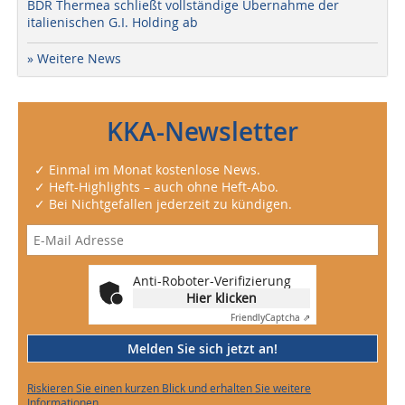
BDR Thermea schließt vollständige Übernahme der
italienischen G.I. Holding ab
» Weitere News
KKA-Newsletter
✓ Einmal im Monat kostenlose News.
✓ Heft-Highlights – auch ohne Heft-Abo.
✓ Bei Nichtgefallen jederzeit zu kündigen.
Anti-Roboter-Verifizierung
Hier klicken
Friendly
Captcha ⇗
Melden Sie sich jetzt an!
Riskieren Sie einen kurzen Blick und erhalten Sie weitere
Informationen.