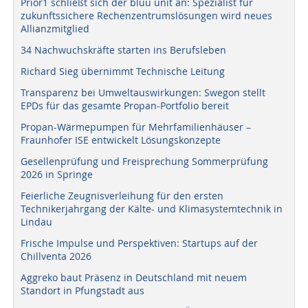
Prior1 schließt sich der bluu unit an: Spezialist für
zukunftssichere Rechenzentrumslösungen wird neues
Allianzmitglied
34 Nachwuchskräfte starten ins Berufsleben
Richard Sieg übernimmt Technische Leitung
Transparenz bei Umweltauswirkungen: Swegon stellt
EPDs für das gesamte Propan-Portfolio bereit
Propan-Wärmepumpen für Mehrfamilienhäuser –
Fraunhofer ISE entwickelt Lösungskonzepte
Gesellenprüfung und Freisprechung Sommerprüfung
2026 in Springe
Feierliche Zeugnisverleihung für den ersten
Technikerjahrgang der Kälte- und Klimasystemtechnik in
Lindau
Frische Impulse und Perspektiven: Startups auf der
Chillventa 2026
Aggreko baut Präsenz in Deutschland mit neuem
Standort in Pfungstadt aus