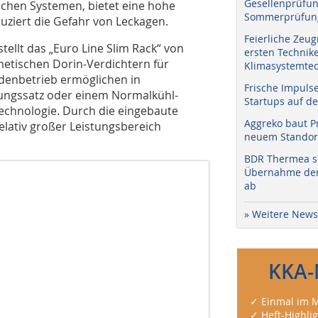
Gesellenprüfun
chen Systemen, bietet eine hohe
Sommerprüfung
duziert die Gefahr von Leckagen.
Feierliche Zeug
ellt das „Euro Line Slim Rack“ von
ersten Technik
metischen Dorin-Verdichtern für
Klimasystemtec
adenbetrieb ermöglichen in
Frische Impuls
gungssatz oder einem Normalkühl-
Startups auf de
Technologie. Durch die eingebaute
Aggreko baut P
lativ großer Leistungsbereich
neuem Standort
BDR Thermea sc
Übernahme der 
ab
» Weitere News
KKA-
✓ Einmal im M
✓ Heft-Highli