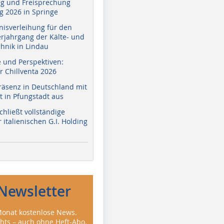
g und Freisprechung
 2026 in Springe
nisverleihung für den
erjahrgang der Kälte- und
hnik in Lindau
e und Perspektiven:
r Chillventa 2026
räsenz in Deutschland mit
 in Pfungstadt aus
hließt vollständige
italienischen G.I. Holding
Newsletter
onat kostenlose News.
ghts – auch ohne Heft-Abo.