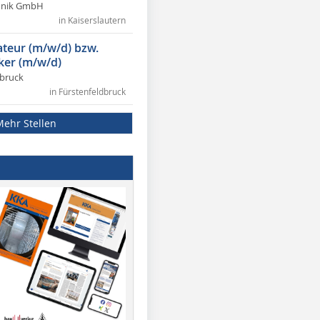
chnik GmbH
in Kaiserslautern
lateur (m/w/d) bzw.
ker (m/w/d)
dbruck
in Fürstenfeldbruck
Mehr Stellen