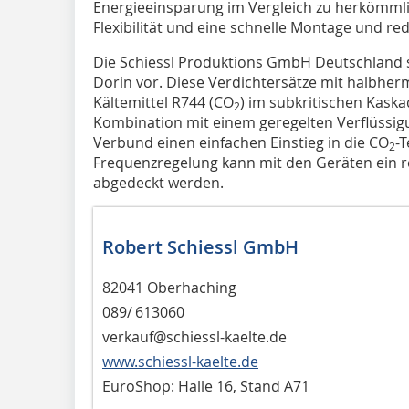
Energieeinsparung im Vergleich zu herkömmli
Flexibilität und eine schnelle Montage und re
Die Schiessl Produktions GmbH Deutschland st
Dorin vor. Diese Verdichtersätze mit halbher
Kältemittel R744 (CO
) im subkritischen Kask
2
Kombination mit einem geregelten Verflüssi
Verbund einen einfachen Einstieg in die CO
-
2
Frequenzregelung kann mit den Geräten ein re
abgedeckt werden.
Robert Schiessl GmbH
82041 Oberhaching
089/ 613060
verkauf@schiessl-kaelte.de
www.schiessl-kaelte.de
EuroShop: Halle 16, Stand A71