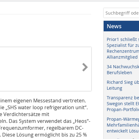
News
Prior1 schließt 
Spezialist für 
Rechenzentrum
Allianzmitglied
34 Nachwuchskr
Berufsleben
Richard Sieg ü
Leitung
Transparenz b
t einem eigenen Messestand vertreten.
Swegon stellt 
ie „SHS water loop refrigeration unit“.
Propan-Portfoli
te Verdichtersätze mit
Propan-Wärme
eln. Das System verwendet das „Heos“-
Mehrfamilienhä
, Frequenzumformer, regelbarem DC-
entwickelt Lös
. Diese Lösung ermöglicht bis zu 25 %