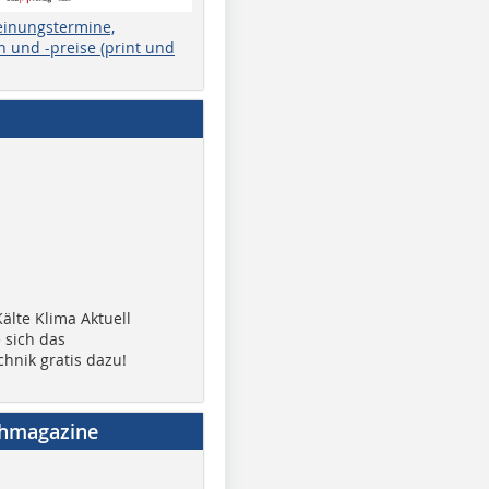
einungstermine,
 und -preise (print und
älte Klima Aktuell
 sich das
chnik gratis dazu!
chmagazine