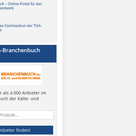
fi – Online-Portal für das
andwerk
Das Fachmedium der TGA-
e
a-Branchenbuch
 als 4.000 Anbieter im
uch der Kälte- und
nbieter finden!