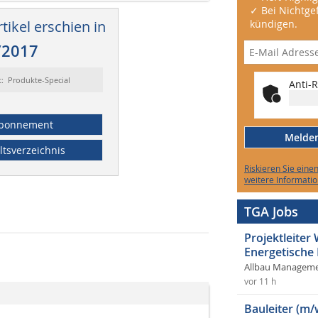
✓ Bei Nichtgef
tikel erschien in
kündigen.
/2017
t: Produkte-Special
Anti-R
bonnement
Melden 
ltsverzeichnis
Riskieren Sie eine
weitere Informatio
TGA Jobs
Projektleite
Energetische
Allbau Manageme
vor 11 h
Bauleiter (m/