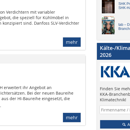
SHK Pro
SHK-H
on Verdichtern mit variabler
ebot, die speziell für Kühlmöbel in
konzipiert sind. Danfoss SLV-Verdichter
tab – 
Branch
mehr
Kälte-/Klim
2026
H erweitert ihr Angebot an
Finden Sie mehr
ichtersätzen. Bei der neuen Baureihe
KKA-Branchenb
aus der HI-Baureihe eingesetzt, die
Klimatechnik!
.
mehr
A