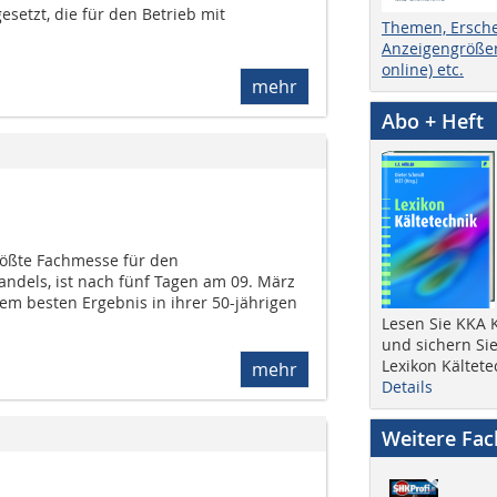
gesetzt, die für den Betrieb mit
Themen, Ersch
Anzeigengrößen
online) etc.
mehr
Abo + Heft
rößte Fachmesse für den
andels, ist nach fünf Tagen am 09. März
em besten Ergebnis in ihrer 50-jährigen
Lesen Sie KKA K
und sichern Sie
Lexikon Kältete
mehr
Details
Weitere Fa