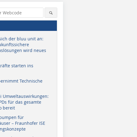
sich der bluu unit an:
zukunftssichere
slösungen wird neues
äfte starten ins
bernimmt Technische
ei Umweltauswirkungen:
EPDs für das gesamte
o bereit
pumpen für
user – Fraunhofer ISE
ungskonzepte