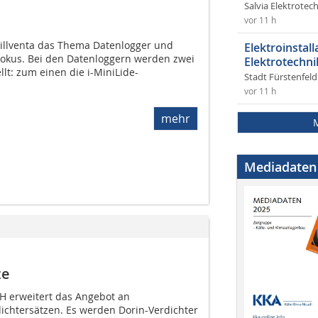
Salvia Elektrote
vor 11 h
Chillventa das Thema Datenlogger und
Elektroinstal
 Fokus. Bei den Datenloggern werden zwei
Elektrotechni
lt: zum einen die i-MiniLide-
Stadt Fürstenfel
vor 11 h
mehr
Mediadaten
ze
H erweitert das Angebot an
chtersätzen. Es werden Dorin-Verdichter