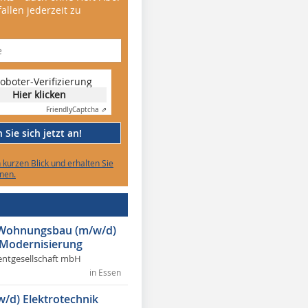
allen jederzeit zu
oboter-Verifizierung
Hier klicken
Friendly
Captcha ⇗
Sie sich jetzt an!
n kurzen Blick und erhalten Sie
nen.
r Wohnungsbau (m/w/d)
 Modernisierung
ntgesellschaft mbH
in Essen
w/d) Elektrotechnik