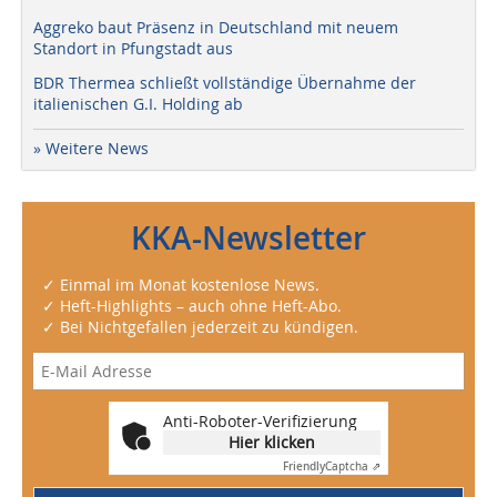
Aggreko baut Präsenz in Deutschland mit neuem
Standort in Pfungstadt aus
BDR Thermea schließt vollständige Übernahme der
italienischen G.I. Holding ab
» Weitere News
KKA-Newsletter
✓ Einmal im Monat kostenlose News.
✓ Heft-Highlights – auch ohne Heft-Abo.
✓ Bei Nichtgefallen jederzeit zu kündigen.
Anti-Roboter-Verifizierung
Hier klicken
Friendly
Captcha ⇗