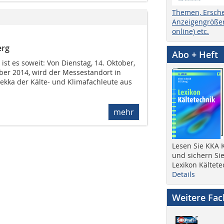
Themen, Ersch
Anzeigengrößen
online) etc.
erg
Abo + Heft
st es soweit: Von Dienstag, 14. Oktober,
ber 2014, wird der Messestandort in
kka der Kälte- und Klimafachleute aus
mehr
Lesen Sie KKA K
und sichern Sie
Lexikon Kältete
Details
Weitere Fa