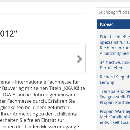
News
2012“
Prior1 schließt 
Spezialist für 
Rechenzentrum
Allianzmitglied
34 Nachwuchskr
Berufsleben
Richard Sieg ü
venta – Internationale Fachmesse für
Leitung
auverlag mit seinen Titeln „KKA Kälte
Transparenz b
er TGA-Branche“ führen gemeinsam
Swegon stellt 
der Fachmesse durch. Erfahren Sie
Propan-Portfoli
lichkeiten bei einem geführten
Propan-Wärme
 Ihrer Anmeldung zu den „chillventa
Mehrfamilienhä
rhalten Sie freien Eintritt zur
entwickelt Lös
 für einen der beiden Messerundgänge