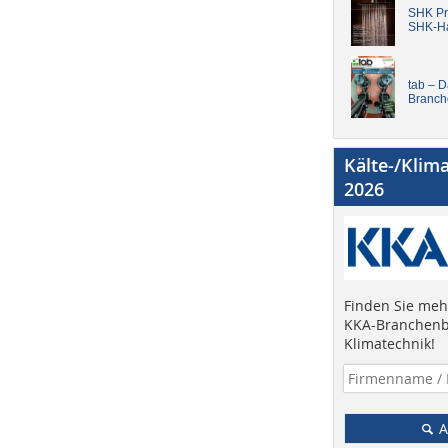
SHK Pro
SHK-H
tab – 
Branch
Kälte-/Klim
2026
Finden Sie mehr
KKA-Branchenb
Klimatechnik!
A