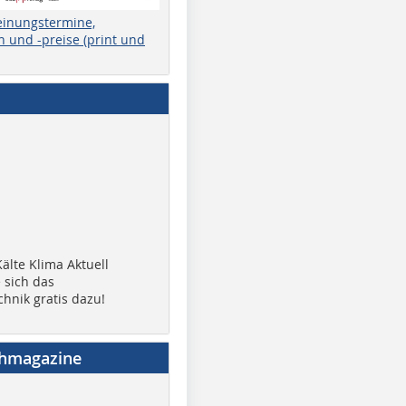
einungstermine,
 und -preise (print und
älte Klima Aktuell
 sich das
chnik gratis dazu!
chmagazine