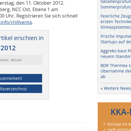
Gesellenprüfun
rstag, den 11. Oktober 2012.
Sommerprüfung
nberg, NCC Ost, Ebene 1 am
 Uhr. Registrieren Sie sich schnell
Feierliche Zeug
ersten Technik
info/chillventa
.
Klimasystemtec
Frische Impuls
tikel erschien in
Startups auf de
/2012
Aggreko baut P
neuem Standort
essort: Aktuell
BDR Thermea sc
Übernahme der 
ab
bonnement
» Weitere News
ltsverzeichnis
KKA-
✓ Einmal im M
✓ Heft-Highli