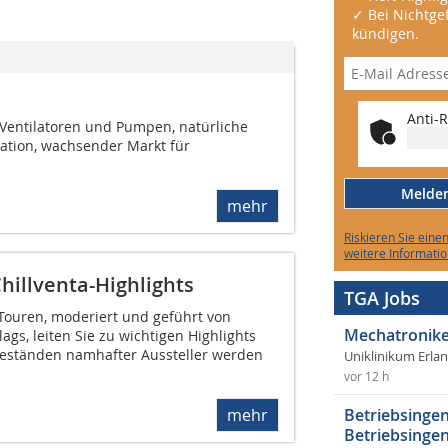
✓ Bei Nichtgef
kündigen.
Anti-R
 Ventilatoren und Pumpen, natürliche
ation, wachsender Markt für
Melden 
mehr
Riskieren Sie eine
weitere Informatio
hillventa-Highlights
TGA Jobs
-Touren, moderiert und geführt von
Mechatronike
gs, leiten Sie zu wichtigen Highlights
eständen namhafter Aussteller werden
Uniklinikum Erla
vor 12 h
Betriebsingen
mehr
Betriebsingen