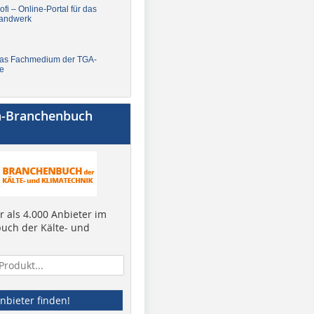
fi – Online-Portal für das
andwerk
Das Fachmedium der TGA-
e
a-Branchenbuch
 als 4.000 Anbieter im
uch der Kälte- und
nbieter finden!