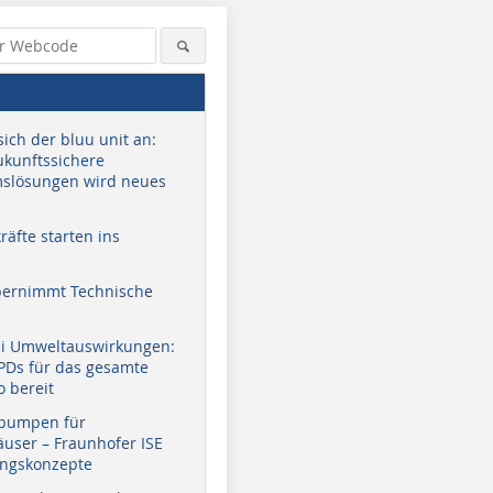
sich der bluu unit an:
zukunftssichere
slösungen wird neues
äfte starten ins
bernimmt Technische
ei Umweltauswirkungen:
EPDs für das gesamte
o bereit
pumpen für
user – Fraunhofer ISE
ungskonzepte