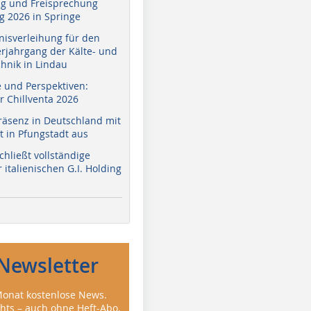
g und Freisprechung
 2026 in Springe
nisverleihung für den
erjahrgang der Kälte- und
hnik in Lindau
e und Perspektiven:
r Chillventa 2026
räsenz in Deutschland mit
 in Pfungstadt aus
hließt vollständige
italienischen G.I. Holding
Newsletter
onat kostenlose News.
ghts – auch ohne Heft-Abo.