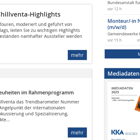
Bundesanstalt fü
vor 12 h
hillventa-Highlights
Monteur/-in 
-Touren, moderiert und geführt von
(m/w/d)
gs, leiten Sie zu wichtigen Highlights
Gemeindewerke 
eständen namhafter Aussteller werden
vor 15 h
i
mehr
Mediadaten
 Neuheiten im Rahmenprogramm
Chillventa das Trendbarometer Nummer
Angelpunkt der internationalen
okussierung und Spezialisierung,
te...
mehr