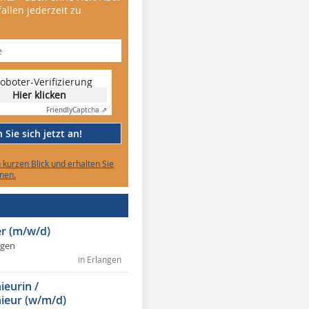
allen jederzeit zu
oboter-Verifizierung
Hier klicken
Friendly
Captcha ⇗
Sie sich jetzt an!
n kurzen Blick und erhalten Sie
nen.
r (m/w/d)
ngen
in Erlangen
ieurin /
ieur (w/m/d)