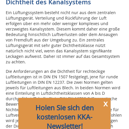
Dichtheit des Kanalsystems
Ein Lüftungssystem besteht nicht nur aus dem zentralen
Lüftungsgerät. Verteilung und Rückführung der Luft
erfolgen über ein mehr oder weniger komplexes und
verzweigtes Kanalsystem. Diesem kommt daher eine große
Bedeutung hinsichtlich Luftverlusten oder dem Ansaugen
von Fremdluft aus der Umgebung zu. Ein zentrales
Lüftungsgerät mit sehr guter Dichtheitsklasse nützt
natürlich nicht viel, wenn das Kanalsystem signifikante
Leckagen aufweist. Daher ist immer auf das Gesamtsystem
zu achten.
Die Anforderungen an die Dichtheit für rechteckige
Luftleitungen ist in DIN EN 1507 festgelegt, jene für runde
Luftleitungen in DIN EN 12237. Die zwei Normen gelten
jeweils für Luftleitungen aus Blech. In beiden Normen wird
eine Einteilung in Luftdichtheitsklassen von A bis D
durchgeführt (Tabelle 3). In DIN EN 16798-3 (Energetische
x
Bewertung von Gebäuden – Lüftung von
Holen Sie sich den
Nichtwohngebäuden) wird als Mindestdichtheitsklasse für
kostenlosen KKA-
Luftverteilungsanlagen die Klasse B vorgegeben, empfohlen
wird jedoch Klasse C. Darin ist neben den Bezeichnungen
Newsletter!
der Dichtheitsklassen aus DIN EN 1507 und 12237 auch