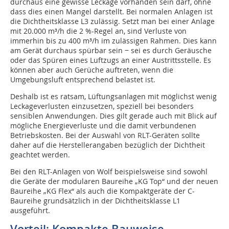
durchaus eine gewisse Leckage vorhanden sein darf, ohne
dass dies einen Mangel darstellt. Bei normalen Anlagen ist
die Dichtheitsklasse L3 zulässig. Setzt man bei einer Anlage
mit 20.000 m³/h die 2 %-Regel an, sind Verluste von
immerhin bis zu 400 m³/h im zulässigen Rahmen. Dies kann
am Gerät durchaus spürbar sein − sei es durch Geräusche
oder das Spüren eines Luftzugs an einer Austrittsstelle. Es
können aber auch Gerüche auftreten, wenn die
Umgebungsluft entsprechend belastet ist.
Deshalb ist es ratsam, Lüftungsanlagen mit möglichst wenig
Leckageverlusten einzusetzen, speziell bei besonders
sensiblen Anwendungen. Dies gilt gerade auch mit Blick auf
mögliche Energieverluste und die damit verbundenen
Betriebskosten. Bei der Auswahl von RLT-Geräten sollte
daher auf die Herstellerangaben bezüglich der Dichtheit
geachtet werden.
Bei den RLT-Anlagen von Wolf beispielsweise sind sowohl
die Geräte der modularen Baureihe „KG Top“ und der neuen
Baureihe „KG Flex“ als auch die Kompaktgeräte der C-
Baureihe grundsätzlich in der Dichtheitsklasse L1
ausgeführt.