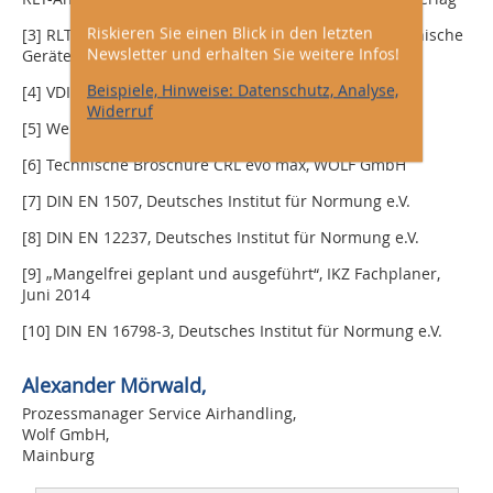
Riskieren Sie einen Blick in den letzten
[3] RLT-Richtlinie 01, Herstellerverband Raumlufttechnische
Newsletter und erhalten Sie weitere Infos!
Geräte e.V.
Beispiele, Hinweise: Datenschutz, Analyse,
[4] VDI 3803 Blatt 1, Verein Deutscher Ingenieure e.V.
Widerruf
[5] Website der Wolf GmbH: www.wolf.eu
[6] Technische Broschüre CRL evo max, WOLF GmbH
[7] DIN EN 1507, Deutsches Institut für Normung e.V.
[8] DIN EN 12237, Deutsches Institut für Normung e.V.
[9] „Mangelfrei geplant und ausgeführt“, IKZ Fachplaner,
Juni 2014
[10] DIN EN 16798-3, Deutsches Institut für Normung e.V.
Alexander Mörwald,
Prozessmanager Service Airhandling,
Wolf GmbH,
Mainburg