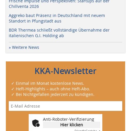
Frische Impulse und Perspektiven: Startups auf der
Chillventa 2026
Aggreko baut Präsenz in Deutschland mit neuem
Standort in Pfungstadt aus
BDR Thermea schließt vollständige Übernahme der
italienischen G.I. Holding ab
» Weitere News
KKA-Newsletter
✓ Einmal im Monat kostenlose News.
✓ Heft-Highlights – auch ohne Heft-Abo.
✓ Bei Nichtgefallen jederzeit zu kündigen.
Anti-Roboter-Verifizierung
Hier klicken