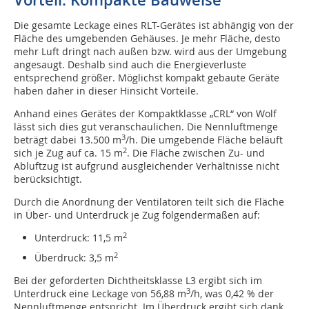
Vorteil: Kompakte Bauweise
Die gesamte Leckage eines RLT-Gerätes ist abhängig von der
Fläche des umgebenden Gehäuses. Je mehr Fläche, desto
mehr Luft dringt nach außen bzw. wird aus der Umgebung
angesaugt. Deshalb sind auch die Energieverluste
entsprechend größer. Möglichst kompakt gebaute Geräte
haben daher in dieser Hinsicht Vorteile.
Anhand eines Gerätes der Kompaktklasse „CRL“ von Wolf
lässt sich dies gut veranschaulichen. Die Nennluftmenge
3
beträgt dabei 13.500 m
/h. Die umgebende Fläche beläuft
2
sich je Zug auf ca. 15 m
. Die Fläche zwischen Zu- und
Abluftzug ist aufgrund ausgleichender Verhältnisse nicht
berücksichtigt.
Durch die Anordnung der Ventilatoren teilt sich die Fläche
in Über- und Unterdruck je Zug folgendermaßen auf:
2
Unterdruck: 11,5 m
2
Überdruck: 3,5 m
Bei der geforderten Dichtheitsklasse L3 ergibt sich im
3
Unterdruck eine Leckage von 56,88 m
/h, was 0,42 % der
Nennluftmenge entspricht. Im Überdruck ergibt sich dank