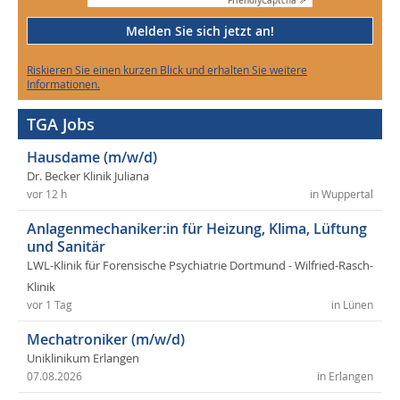
Friendly
Captcha ⇗
Melden Sie sich jetzt an!
Riskieren Sie einen kurzen Blick und erhalten Sie weitere
Informationen.
TGA Jobs
Hausdame (m/w/d)
Dr. Becker Klinik Juliana
vor 12 h
in Wuppertal
Anlagenmechaniker:in für Heizung, Klima, Lüftung
und Sanitär
LWL-Klinik für Forensische Psychiatrie Dortmund - Wilfried-Rasch-
Klinik
vor 1 Tag
in Lünen
Mechatroniker (m/w/d)
Uniklinikum Erlangen
07.08.2026
in Erlangen