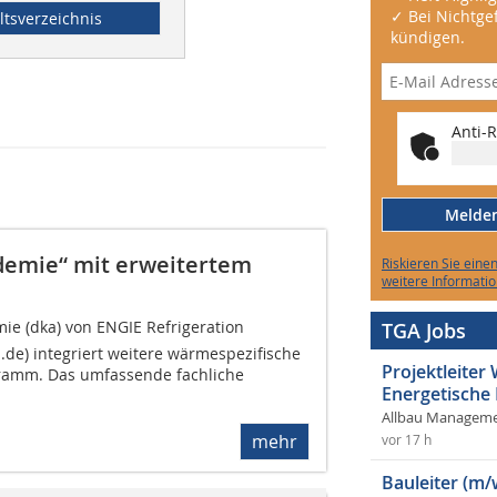
✓ Bei Nichtgef
ltsverzeichnis
kündigen.
Anti-R
Melden 
demie“ mit erweitertem
Riskieren Sie eine
weitere Informatio
emie (dka) von ENGIE Refrigeration
TGA Jobs
.de) integriert weitere wärmespezifische
Projektleite
ramm. Das umfassende fachliche
Energetische
Allbau Manageme
mehr
vor 17 h
Bauleiter (m/