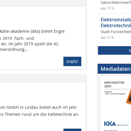
Salvia Elektrote
vor 17 h
Elektroinstal
Elektrotechni
kälte-akademie (dka) bietet Engie
Stadt Fürstenfel
h 2019 Fach- und
vor 17 h
n. Im Jahr 2019 spielt die 42.
verordnung...
mehr
Mediadaten
ation GmbH in Lindau bietet auch im Jahr
zu Themen rund um die Kältetechnik an.