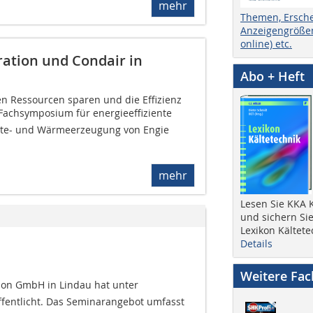
mehr
Themen, Ersch
Anzeigengrößen
online) etc.
ration und Condair in
Abo + Heft
 Ressourcen sparen und die Effizienz
Fachsymposium für energieeffiziente
te- und Wärmeerzeugung von Engie
mehr
Lesen Sie KKA K
und sichern Sie
Lexikon Kältete
Details
Weitere Fa
ation GmbH in Lindau hat unter
ffentlicht. Das Seminarangebot umfasst