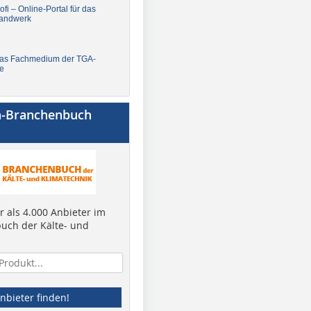
fi – Online-Portal für das
andwerk
Das Fachmedium der TGA-
e
a-Branchenbuch
 als 4.000 Anbieter im
uch der Kälte- und
nbieter finden!