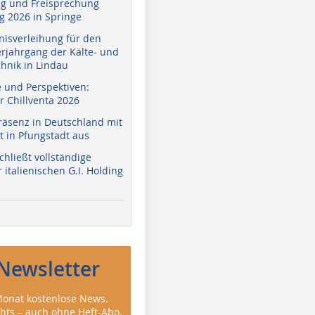
g und Freisprechung
 2026 in Springe
nisverleihung für den
erjahrgang der Kälte- und
hnik in Lindau
e und Perspektiven:
r Chillventa 2026
räsenz in Deutschland mit
 in Pfungstadt aus
hließt vollständige
italienischen G.I. Holding
Newsletter
onat kostenlose News.
ghts – auch ohne Heft-Abo.