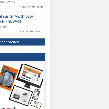
chnik GmbH
in Kaiserslautern
lateur (m/w/d) bzw.
ker (m/w/d)
dbruck
in Fürstenfeldbruck
Mehr Stellen