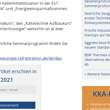
Gesellenprüfun
Kältemittelsituation in der EU“,
Sommerprüfung
hnik“ und „Energieeinsparmaßnahmen
Feierliche Zeug
ersten Technik
Klimasystemtec
ndkurs“, den „Kältetechnik Aufbaukurs“
rtechnologie“ weiterhin an je zwei
Frische Impuls
Startups auf de
Aggreko baut P
ührliche Seminarprogramm finden Sie
neuem Standort
BDR Thermea sc
www.engie-refrigeration.de/de/dka
.
Übernahme der 
ab
tikel erschien in
» Weitere News
/2021
essort: Aktuell
KKA-
✓ Einmal im M
bonnement
✓ Heft-Highli