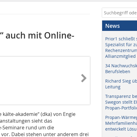
News
“ auch mit Online-
Prior1 schließt 
Spezialist für 
Rechenzentrum
Allianzmitglied
34 Nachwuchskr
Berufsleben
Richard Sieg ü
Leitung
Transparenz b
Swegon stellt 
Propan-Portfoli
e kälte-akademie“ (dka) von Engie
Propan-Wärme
ranstaltungen sieht das
Mehrfamilienhä
-Seminare rund um die
entwickelt Lös
 vor. Dabei stehen unter anderem drei