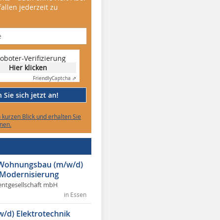
allen jederzeit zu
oboter-Verifizierung
Hier klicken
Friendly
Captcha ⇗
Sie sich jetzt an!
n kurzen Blick und erhalten Sie
nen.
r Wohnungsbau (m/w/d)
 Modernisierung
ntgesellschaft mbH
in Essen
w/d) Elektrotechnik