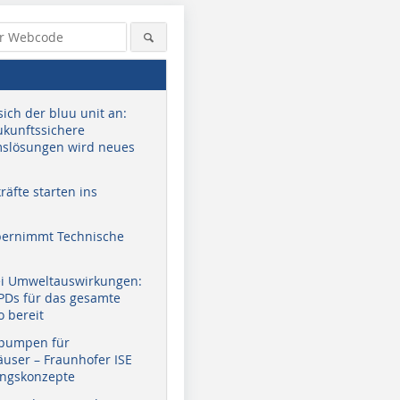
sich der bluu unit an:
zukunftssichere
slösungen wird neues
äfte starten ins
bernimmt Technische
ei Umweltauswirkungen:
EPDs für das gesamte
o bereit
pumpen für
user – Fraunhofer ISE
ungskonzepte