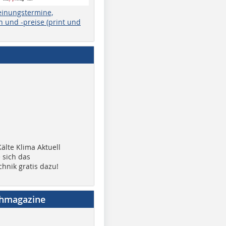
einungstermine,
 und -preise (print und
älte Klima Aktuell
 sich das
chnik gratis dazu!
chmagazine