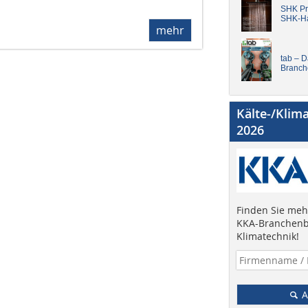
SHK Pro
SHK-H
mehr
tab – 
Branch
Kälte-/Klim
2026
Finden Sie mehr
KKA-Branchenb
Klimatechnik!
A