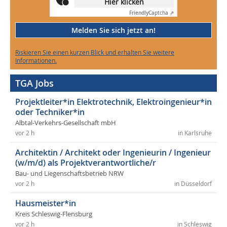
Hier klicken
Friendly
Captcha ⇗
Melden Sie sich jetzt an!
Riskieren Sie einen kurzen Blick und erhalten Sie weitere
Informationen.
TGA Jobs
Projektleiter*in Elektrotechnik, Elektroingenieur*in
oder Techniker*in
Albtal-Verkehrs-Gesellschaft mbH
vor 2 h
in Karlsruhe
Architektin / Architekt oder Ingenieurin / Ingenieur
(w/m/d) als Projektverantwortliche/r
Bau- und Liegenschaftsbetrieb NRW
vor 2 h
in Düsseldorf
Hausmeister*in
Kreis Schleswig-Flensburg
vor 2 h
in Schleswig