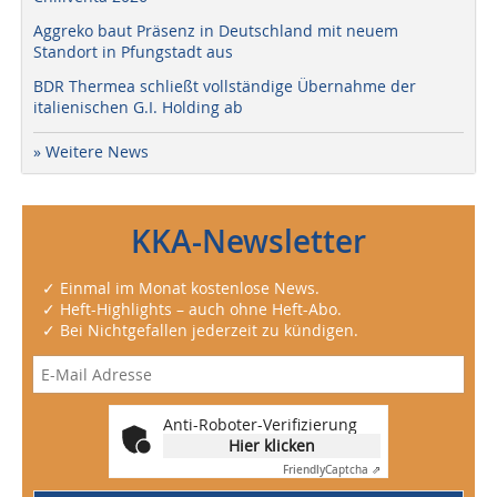
Aggreko baut Präsenz in Deutschland mit neuem
Standort in Pfungstadt aus
BDR Thermea schließt vollständige Übernahme der
italienischen G.I. Holding ab
» Weitere News
KKA-Newsletter
✓ Einmal im Monat kostenlose News.
✓ Heft-Highlights – auch ohne Heft-Abo.
✓ Bei Nichtgefallen jederzeit zu kündigen.
Anti-Roboter-Verifizierung
Hier klicken
Friendly
Captcha ⇗