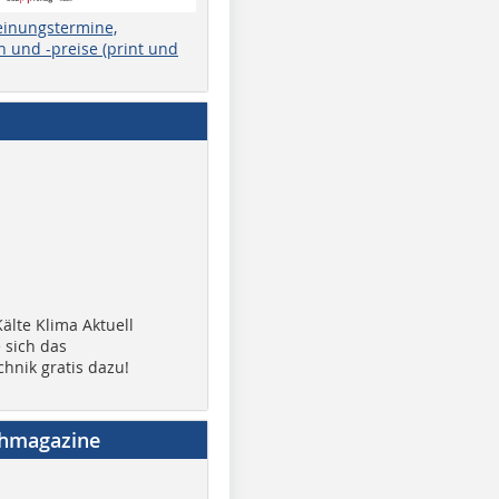
einungstermine,
 und -preise (print und
älte Klima Aktuell
 sich das
chnik gratis dazu!
chmagazine