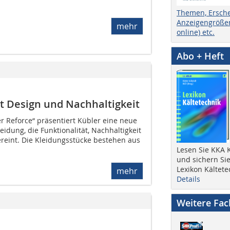
Themen, Ersch
Anzeigengrößen
mehr
online) etc.
Abo + Heft
t Design und Nachhaltigkeit
er Reforce“ präsentiert Kübler eine neue
eidung, die Funktionalität, Nachhaltigkeit
eint. Die Kleidungsstücke bestehen aus
Lesen Sie KKA K
und sichern Sie
Lexikon Kältete
mehr
Details
Weitere Fa