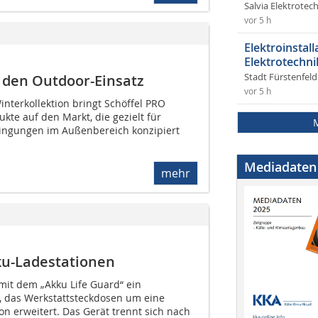
Salvia Elektrote
vor 5 h
Elektroinstal
Elektrotechni
Stadt Fürstenfel
 den Outdoor-Einsatz
vor 5 h
nterkollektion bringt Schöffel PRO
te auf den Markt, die gezielt für
ingungen im Außenbereich konzipiert
Mediadaten
mehr
kku-Ladestationen
mit dem „Akku Life Guard“ ein
, das Werkstattsteckdosen um eine
ion erweitert. Das Gerät trennt sich nach