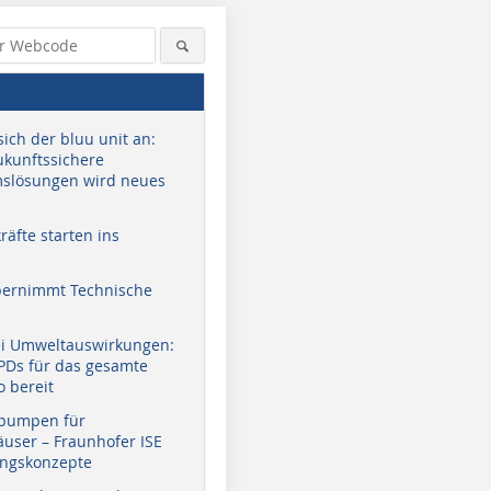
sich der bluu unit an:
zukunftssichere
slösungen wird neues
äfte starten ins
bernimmt Technische
ei Umweltauswirkungen:
EPDs für das gesamte
o bereit
pumpen für
user – Fraunhofer ISE
ungskonzepte