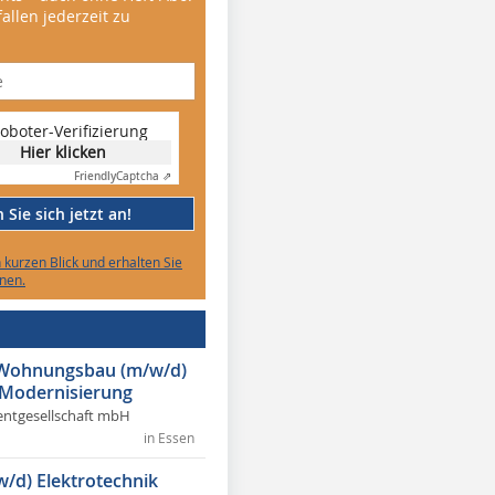
allen jederzeit zu
oboter-Verifizierung
Hier klicken
Friendly
Captcha ⇗
Sie sich jetzt an!
n kurzen Blick und erhalten Sie
nen.
r Wohnungsbau (m/w/d)
 Modernisierung
ntgesellschaft mbH
in Essen
w/d) Elektrotechnik