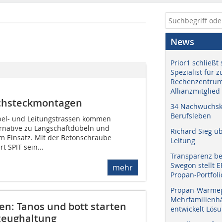
News
Prior1 schließt 
Spezialist für 
Rechenzentrum
Allianzmitglied
rchsteckmontagen
34 Nachwuchskr
Berufsleben
bel- und Leitungstrassen kommen
rnative zu Langschaftdübeln und
Richard Sieg ü
 Einsatz. Mit der Betonschraube
Leitung
t SPIT sein...
Transparenz b
Swegon stellt 
mehr
Propan-Portfoli
Propan-Wärme
Mehrfamilienhä
: Tanos und bott starten
entwickelt Lös
zeughaltung