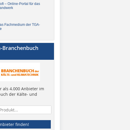
fi – Online-Portal für das
andwerk
Das Fachmedium der TGA-
e
a-Branchenbuch
 als 4.000 Anbieter im
uch der Kälte- und
nbieter finden!