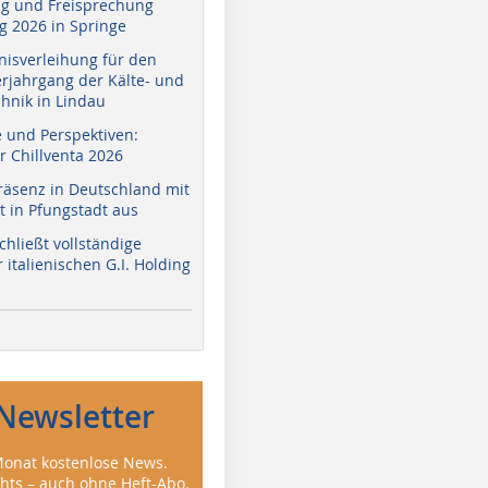
g und Freisprechung
 2026 in Springe
nisverleihung für den
erjahrgang der Kälte- und
hnik in Lindau
e und Perspektiven:
r Chillventa 2026
räsenz in Deutschland mit
 in Pfungstadt aus
hließt vollständige
italienischen G.I. Holding
Newsletter
onat kostenlose News.
ghts – auch ohne Heft-Abo.