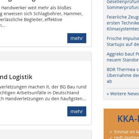
Gesellenprüfun
Sommerprüfung
e Handwerker weit mehr als bloßes
ig erweisen sich Schlagbohrer, Hammer,
Feierliche Zeug
erlässliche Begleiter, effektive
ersten Technik
...
Klimasystemtec
mehr
Frische Impuls
Startups auf de
Aggreko baut P
neuem Standort
BDR Thermea sc
Übernahme der 
nd Logistik
ab
verletzungen machen lt. der BG Bau rund
ichtigen Arbeitsunfälle in Deutschland
» Weitere News
ach Handverletzungen zu den häufigsten...
mehr
KKA-
✓ Einmal im M
✓ Heft-Highli