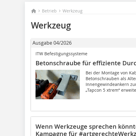
Betrieb
Werkzeug
Werkzeug
Ausgabe 04/2026
ITW Befestigungssysteme
Betonschraube für effiziente Du
Bei der Montage von Ka
Betonschrauben als Alte
Innengewindeankern zum
„Tapcon 5 xtrem“ erweiter
Wenn Werkzeuge sprechen könnten
Kampagne für #artgerechteWerk