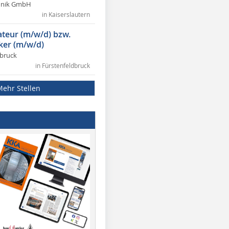
chnik GmbH
in Kaiserslautern
lateur (m/w/d) bzw.
ker (m/w/d)
dbruck
in Fürstenfeldbruck
Mehr Stellen