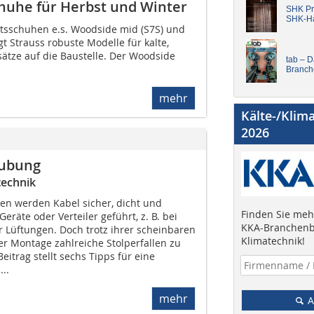
chuhe für Herbst und Winter
SHK Pro
SHK-H
tsschuhen e.s. Woodside mid (S7S) und
gt Strauss robuste Modelle für kalte,
sätze auf die Baustelle. Der Woodside
tab – 
Branch
mehr
Kälte-/Klim
2026
aubung
technik
n werden Kabel sicher, dicht und
Finden Sie mehr
eräte oder Verteiler geführt, z. B. bei
KKA-Branchenb
Lüftungen. Doch trotz ihrer scheinbaren
Klimatechnik!
der Montage zahlreiche Stolperfallen zu
eitrag stellt sechs Tipps für eine
..
mehr
A