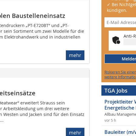
✓ Bei Nichtgef
kündigen.
iblen Baustelleneinsatz
ttendruckern „PT-E720BT“ und „PT-
r sein Sortiment um zwei Modelle für die
Anti-R
 Elektrohandwerk und in industriellen
mehr
Melden 
Riskieren Sie eine
weitere Informatio
TGA Jobs
eitseinsätze
Projektleite
eatwear“ erweitert Strauss sein
Energetische
r Arbeitskleidung um drei weitere
n Westen und Jacken sind für den Einsatz
Allbau Manageme
..
vor 5 h
Bauleiter (m/
mehr