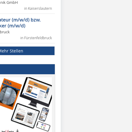
chnik GmbH
in Kaiserslautern
lateur (m/w/d) bzw.
ker (m/w/d)
dbruck
in Fürstenfeldbruck
Mehr Stellen