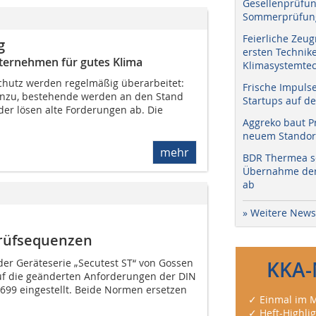
Gesellenprüfun
Sommerprüfung
Feierliche Zeug
g
ersten Technik
ternehmen für gutes Klima
Klimasystemtec
schutz werden regelmäßig überarbeitet:
Frische Impuls
nzu, bestehende werden an den Stand
Startups auf de
der lösen alte Forderungen ab. Die
Aggreko baut P
neuem Standort
mehr
BDR Thermea sc
Übernahme der 
ab
» Weitere News
rüfsequenzen
der Geräteserie „Secutest ST“ von Gossen
KKA-
uf die geänderten Anforderungen der DIN
99 eingestellt. Beide Normen ersetzen
✓ Einmal im M
✓ Heft-Highli