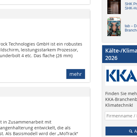
SHK Pro
SHK-H
tab – 
Branch
ock Technologies GmbH ist ein robustes
ildschirm, leistungsstarkem Prozessor,
Kälte-/Klim
hunderbolt 4 etc. Das flache (26 mm)
2026
mehr
Finden Sie mehr
KKA-Branchenb
Klimatechnik!
t in Zusammenarbeit mit
ngenhalterung entwickelt, die als
A
ist. Als Basismodell wird der „MoTrack“