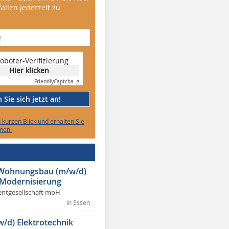
allen jederzeit zu
oboter-Verifizierung
Hier klicken
Friendly
Captcha ⇗
Sie sich jetzt an!
n kurzen Blick und erhalten Sie
nen.
r Wohnungsbau (m/w/d)
 Modernisierung
ntgesellschaft mbH
in Essen
w/d) Elektrotechnik