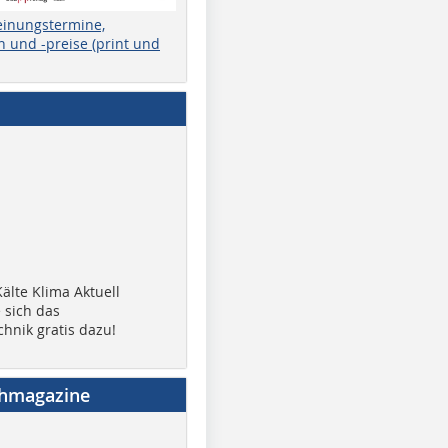
einungstermine,
 und -preise (print und
älte Klima Aktuell
 sich das
chnik gratis dazu!
chmagazine