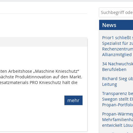
News
Prior1 schließt 
Spezialist für 
Rechenzentrum
Allianzmitglied
34 Nachwuchskr
Berufsleben
sten Arbeitshose „Maschine Knieschutz“
nächste Produktinnovation auf den Markt.
Richard Sieg ü
Besatzmaterials PRO Knieschutz hält die
Leitung
Transparenz b
Swegon stellt 
mehr
Propan-Portfoli
Propan-Wärme
Mehrfamilienhä
entwickelt Lös