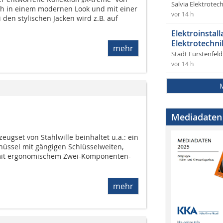
Salvia Elektrote
ch in einem modernen Look und mit einer
vor 14 h
 den stylischen Jacken wird z.B. auf
Elektroinstal
Elektrotechni
mehr
Stadt Fürstenfel
vor 14 h
Mediadaten
zeugset von Stahlwille beinhaltet u.a.: ein
üssel mit gängigen Schlüsselweiten,
mit ergonomischem Zwei-Komponenten-
mehr