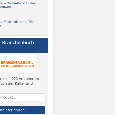
fi – Online-Portal für das
andwerk
Das Fachmedium der TGA-
e
a-Branchenbuch
 als 4.000 Anbieter im
uch der Kälte- und
nbieter finden!