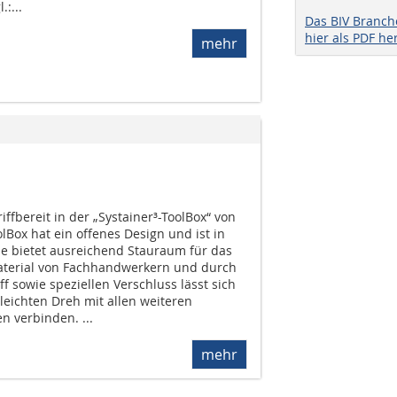
.:...
Das BIV Branc
hier als PDF he
mehr
riffbereit in der „Systainer³-ToolBox“ von
Box hat ein offenes Design und ist in
Sie bietet ausreichend Stauraum für das
terial von Fachhandwerkern und durch
f sowie speziellen Verschluss lässt sich
leichten Dreh mit allen weiteren
n verbinden. ...
mehr