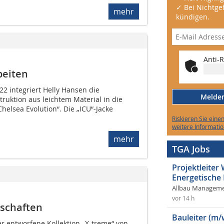
✓ Bei Nichtgef
mehr
kündigen.
Anti-R
beiten
2 integriert Helly Hansen die
Melden 
ruktion aus leichtem Material in die
helsea Evolution“. Die „ICU“-Jacke
Riskieren Sie eine
weitere Informatio
mehr
TGA Jobs
Projektleite
Energetische
Allbau Manageme
vor 14 h
nschaften
Bauleiter (m/
r entworfene Kollektion „X-treme“ von