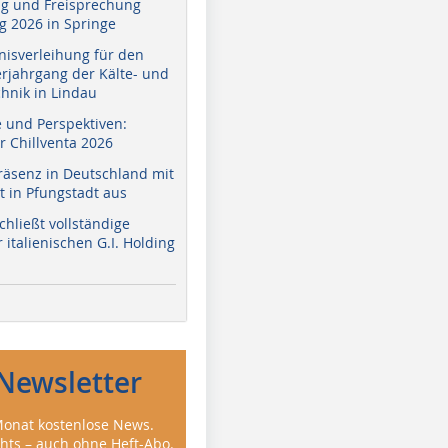
g und Freisprechung
 2026 in Springe
nisverleihung für den
erjahrgang der Kälte- und
hnik in Lindau
e und Perspektiven:
r Chillventa 2026
räsenz in Deutschland mit
 in Pfungstadt aus
hließt vollständige
italienischen G.I. Holding
Newsletter
onat kostenlose News.
ghts – auch ohne Heft-Abo.