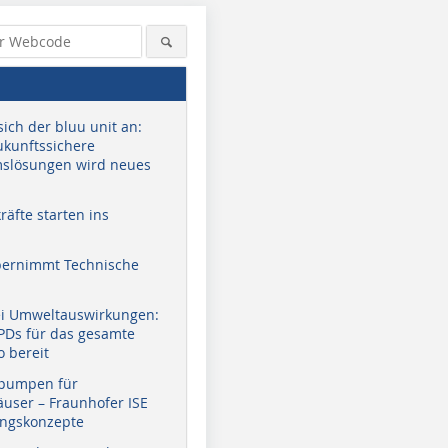
sich der bluu unit an:
zukunftssichere
slösungen wird neues
äfte starten ins
bernimmt Technische
ei Umweltauswirkungen:
EPDs für das gesamte
o bereit
pumpen für
user – Fraunhofer ISE
ungskonzepte