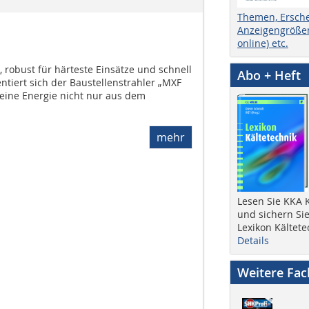
Themen, Ersch
Anzeigengrößen
online) etc.
, robust für härteste Einsätze und schnell
Abo + Heft
entiert sich der Baustellenstrahler „MXF
seine Energie nicht nur aus dem
mehr
Lesen Sie KKA K
und sichern Sie
Lexikon Kältete
Details
Weitere Fa